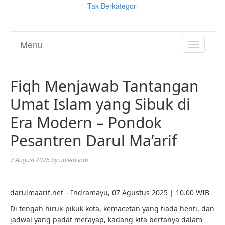
Tak Berkategori
Menu
TOGGL
NAVIGA
Fiqh Menjawab Tantangan
Umat Islam yang Sibuk di
Era Modern – Pondok
Pesantren Darul Ma’arif
7 August 2025
by
united forb
darulmaarif.net – Indramayu, 07 Agustus 2025 | 10.00 WIB
Di tengah hiruk-pikuk kota, kemacetan yang tiada henti, dan
jadwal yang padat merayap, kadang kita bertanya dalam