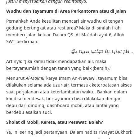
justru menyesuaikan dengan realitasnya.
Wudhu dan Tayamum di Area Perkantoran atau di Jalan
Pernahkah Anda kesulitan mencari air wudhu di tengah
gedung bertingkat atau rest area? Maka di sinilah fikih
memberi jalan keluar. Dalam QS. Al-Ma’idah ayat 6, Alloh
SWT berfirman:
فَلَمْ تَجِدُوا مَاءً فَتَيَمَّمُوا صَعِيدًا طَيِّبًا…
Artinya: “Jika kamu tidak mendapatkan air, maka
bertayamumlah dengan tanah yang baik (bersih).”
Menurut
Al-Majmū’
karya Imam An-Nawawi, tayamum bisa
dilakukan selama ada uzur air, termasuk keterbatasan akses
saat perjalanan atau keterlambatan waktu. Bahkan dalam
kondisi mendesak, bertayamum bisa dilakukan dengan
debu dari dinding, dashboard mobil, atau lantai yang
berdebu asalkan suci.
Sholat di Mobil, Kereta, atau Pesawat: Boleh?
Ya, ini sering jadi pertanyaan. Dalam hadits riwayat Bukhori: