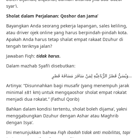
syar’i.
Sholat dalam Perjalanan: Qoshor dan Jama’
Bayangkan Anda seorang pekerja lapangan, sales keliling,
atau driver ojek online yang harus berpindah-pindah kota.
Apakah Anda harus tetap shalat empat rakaat Dzuhur di
tengah teriknya jalan?
Jawaban Fiqh:
tidak harus.
Dalam mazhab Syafi’i disebutkan:
وَيُسَنُّ قَصْرُ الرُّبَاعِيَّةِ لِمَنْ سَافَرَ مَسَافَةَ قَصْرٍ…
Artinya: “Disunnahkan bagi musafir (yang menempuh jarak
minimal ±81 km) untuk mengqaoshor sholat empat roka’at
menjadi dua roka’at.” (Fathul Qorib)
Bahkan dalam kondisi tertentu, sholat boleh dijama’, yakni
menggabungkan Dzuhur dengan Ashar atau Maghrib
dengan Isya’.
Ini menunjukkan bahwa
Fiqh ibadah tidak anti mobilitas, tapi