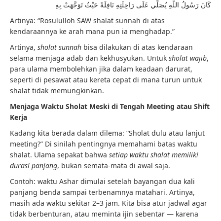
كَانَ رَسُولُ اللَّهِ يُصَلِّي عَلَى رَاحِلَتِهِ نَافِلَةً حَيْثُ تَوَجَّهَتْ بِهِ
Artinya: “Rosululloh SAW shalat sunnah di atas
kendaraannya ke arah mana pun ia menghadap.”
Artinya,
sholat sunnah
bisa dilakukan di atas kendaraan
selama menjaga adab dan kekhusyukan. Untuk
sholat wajib
,
para ulama membolehkan jika dalam keadaan darurat,
seperti di pesawat atau kereta cepat di mana turun untuk
shalat tidak memungkinkan.
Menjaga Waktu Sholat Meski di Tengah Meeting atau Shift
Kerja
Kadang kita berada dalam dilema: “Sholat dulu atau lanjut
meeting?” Di sinilah pentingnya memahami batas waktu
shalat. Ulama sepakat bahwa
setiap waktu shalat memiliki
durasi panjang
, bukan semata-mata di awal saja.
Contoh: waktu Ashar dimulai setelah bayangan dua kali
panjang benda sampai terbenamnya matahari. Artinya,
masih ada waktu sekitar 2–3 jam. Kita bisa atur jadwal agar
tidak berbenturan, atau meminta ijin sebentar — karena