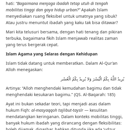
hati:
“Bagaimana menjaga ibadah tetap utuh di tengah
mobilitas tinggi dan gaya hidup urban?”
Apakah Islam
menyediakan ruang fleksibel untuk umatnya yang sibuk?
Atau justru menuntut ibadah yang kaku tak bisa ditawar?
Mari kita telusuri bersama, dengan hati tenang dan pikiran
terbuka, bagaimana fikih Islam menjawab realitas zaman
yang terus bergerak cepat.
Islam Agama yang Selaras dengan Kehidupan
Islam tidak datang untuk memberatkan. Dalam Al-Qur’an
Alloh menegaskan:
يُرِيدُ اللَّهُ بِكُمُ الْيُسْرَ وَلا يُرِيدُ بِكُمُ الْعُسْر
Artinya: “Alloh menghendaki kemudahan bagimu dan tidak
menghendaki kesukaran bagimu.” (QS. Al-Baqarah: 185)
Ayat ini bukan sekadar teori, tapi menjadi asas dalam
hukum Fiqh:
al-masyaqqoh tajlibut-taysīr
— kesulitan
mendatangkan keringanan. Dalam konteks mobilitas tinggi,
banyak hukum ibadah yang dirancang dengan fleksibilitas:
boleh dijamak, diqashar, bahkan ditunda jika ada ‘udzur