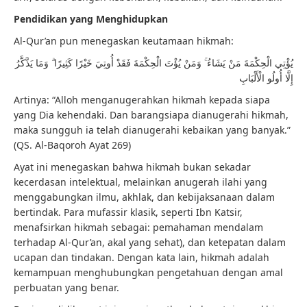
Pendidikan yang Menghidupkan
Al-Qur’an pun menegaskan keutamaan hikmah:
يُؤْتِي الْحِكْمَةَ مَنْ يَشَاءُ ۚ وَمَنْ يُؤْتَ الْحِكْمَةَ فَقَدْ أُوتِيَ خَيْرًا كَثِيرًا ۗ وَمَا يَذَّكَّرُ
إِلَّا أُولُو الْأَلْبَابِ
Artinya: “Alloh menganugerahkan hikmah kepada siapa
yang Dia kehendaki. Dan barangsiapa dianugerahi hikmah,
maka sungguh ia telah dianugerahi kebaikan yang banyak.”
(QS. Al-Baqoroh Ayat 269)
Ayat ini menegaskan bahwa hikmah bukan sekadar
kecerdasan intelektual, melainkan anugerah ilahi yang
menggabungkan ilmu, akhlak, dan kebijaksanaan dalam
bertindak. Para mufassir klasik, seperti Ibn Katsir,
menafsirkan hikmah sebagai: pemahaman mendalam
terhadap Al-Qur’an, akal yang sehat), dan ketepatan dalam
ucapan dan tindakan. Dengan kata lain, hikmah adalah
kemampuan menghubungkan pengetahuan dengan amal
perbuatan yang benar.