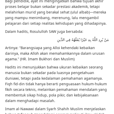
Bagi pendidik, ayat ini mengingatkan bahwa tujuan akhir
proses belajar bukan sekadar prestasi akademik, tetapi
melahirkan murid yang berakal sehat (ulul albab)—mereka
yang mampu menimbang, merenung, lalu mengambil
pelajaran dari setiap realitas kehidupan yang dihadapinya.
Dalam hadits, Rosululloh SAW juga bersabda:
مَنْ يُرِدِ اللَّهُ بِهِ خَيْرًا يُفَقِّهْهُ فِي الدِّينِ
Artinya: “Barangsiapa yang Alloi kehendaki kebaikan
darinya, maka Alloh akan memahamkannya dalam urusan
agama.” (HR. Imam Bukhori dan Muslim)
Hadits ini menunjukkan bahwa ukuran kebaikan seorang
manusia bukan sekadar pada luasnya pengetahuan
duniawi, tetapi pada kedalaman pemahaman agamanya.
Fiqh fid-din tidak hanya berarti penguasaan hukum-hukum
fikih secara teknis, melainkan pemahaman mendalam yang
membentuk sikap hidup, pola pikir, dan kebijaksanaan
dalam menghadapi masalah.
Imam al-Nawawi dalam Syarh Shahih Muslim menjelaskan