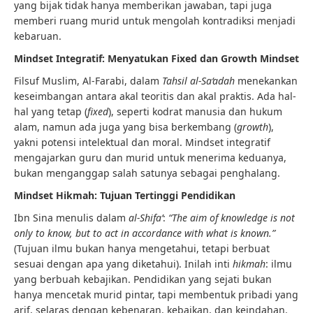
yang bijak tidak hanya memberikan jawaban, tapi juga
memberi ruang murid untuk mengolah kontradiksi menjadi
kebaruan.
Mindset Integratif: Menyatukan Fixed dan Growth Mindset
Filsuf Muslim, Al-Farabi, dalam
Tahsil al-Sa‘adah
menekankan
keseimbangan antara akal teoritis dan akal praktis. Ada hal-
hal yang tetap (
fixed
), seperti kodrat manusia dan hukum
alam, namun ada juga yang bisa berkembang (
growth
),
yakni potensi intelektual dan moral. Mindset integratif
mengajarkan guru dan murid untuk menerima keduanya,
bukan menganggap salah satunya sebagai penghalang.
Mindset Hikmah: Tujuan Tertinggi Pendidikan
Ibn Sina menulis dalam
al-Shifa’
:
“The aim of knowledge is not
only to know, but to act in accordance with what is known.”
(Tujuan ilmu bukan hanya mengetahui, tetapi berbuat
sesuai dengan apa yang diketahui). Inilah inti
hikmah
: ilmu
yang berbuah kebajikan. Pendidikan yang sejati bukan
hanya mencetak murid pintar, tapi membentuk pribadi yang
arif, selaras dengan kebenaran, kebaikan, dan keindahan.