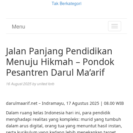
Tak Berkategori
Menu
TOGGL
NAVIGA
Jalan Panjang Pendidikan
Menuju Hikmah – Pondok
Pesantren Darul Ma’arif
16 August 2025
by
united forb
darulmaarif.net – Indramayu, 17 Agustus 2025 | 08.00 WIB
Dalam ruang kelas Indonesia hari ini, para pendidik
menghadapi realitas yang kompleks: murid yang tumbuh
dalam arus digital, orang tua yang menuntut hasil instan,
serta kurikulum yang kadang lebih menekankan target