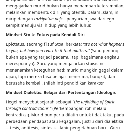
mengajarkan murid bukan hanya menambah keterampilan,
melainkan membentuk diri yang otentik. Dalam Islam, ini
mirip dengan
tazkiyatun nafs
—penyucian jiwa dari ego
sempit menuju visi hidup yang lebih luhur.
Mindset Stoik: Fokus pada Kendali Diri
Epictetus, seorang filsuf Stoa, berkata:
“It’s not what happens
to you, but how you react to it that matters.”
(Yang penting
bukan apa yang terjadi padamu, tapi bagaimana engkau
meresponnya). Guru yang mengajarkan stoisisme
menanamkan keteguhan hati: murid mungkin gagal dalam
ujian, tapi mereka bisa belajar menerima, bangkit, dan
berusaha kembali. Inilah inti pendidikan karakter.
Mindset Dialektis: Belajar dari Pertentangan Ideologis
Hegel menyebut sejarah sebagai
“the unfolding of Spirit
through contradictions.”
(Perkembangan roh melalui
kontradiksi). Murid pun perlu dilatih untuk tidak takut pada
perbedaan pendapat atau kegagalan. Justru dari dialektika
—tesis, antitesis, sintesis—lahir pengetahuan baru. Guru