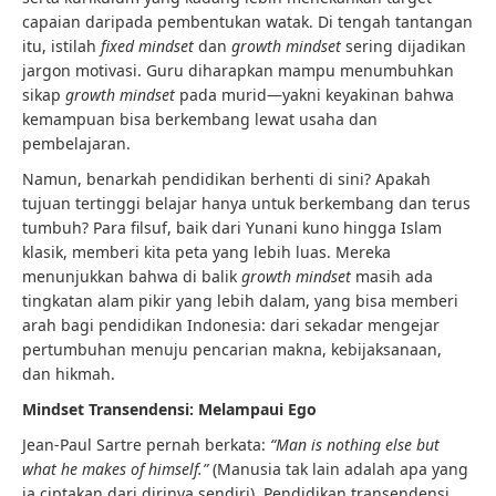
capaian daripada pembentukan watak. Di tengah tantangan
itu, istilah
fixed mindset
dan
growth mindset
sering dijadikan
jargon motivasi. Guru diharapkan mampu menumbuhkan
sikap
growth mindset
pada murid—yakni keyakinan bahwa
kemampuan bisa berkembang lewat usaha dan
pembelajaran.
Namun, benarkah pendidikan berhenti di sini? Apakah
tujuan tertinggi belajar hanya untuk berkembang dan terus
tumbuh? Para filsuf, baik dari Yunani kuno hingga Islam
klasik, memberi kita peta yang lebih luas. Mereka
menunjukkan bahwa di balik
growth mindset
masih ada
tingkatan alam pikir yang lebih dalam, yang bisa memberi
arah bagi pendidikan Indonesia: dari sekadar mengejar
pertumbuhan menuju pencarian makna, kebijaksanaan,
dan hikmah.
Mindset Transendensi: Melampaui Ego
Jean-Paul Sartre pernah berkata:
“Man is nothing else but
what he makes of himself.”
(Manusia tak lain adalah apa yang
ia ciptakan dari dirinya sendiri). Pendidikan transendensi