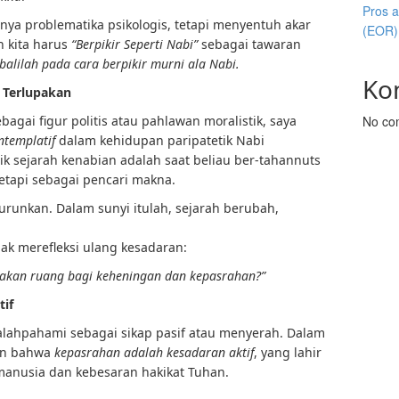
Pros 
nya problematika psikologis, tetapi menyentuh akar
(EOR)
ah kita harus
“Berpikir Seperti Nabi”
sebagai tawaran
alilah pada cara berpikir murni ala Nabi.
Ko
 Terlupakan
agai figur politis atau pahlawan moralistik, saya
No co
templatif
dalam kehidupan paripatetik Nabi
ik sejarah kenabian adalah saat beliau ber-tahannuts
 tetapi sebagai pencari makna.
urunkan. Dalam sunyi itulah, sejarah berubah,
ajak merefleksi ulang kesadaran:
isakan ruang bagi keheningan dan kepasrahan?”
tif
salahpahami sebagai sikap pasif atau menyerah. Dalam
an bahwa
kepasrahan adalah kesadaran aktif
, yang lahir
manusia dan kebesaran hakikat Tuhan.