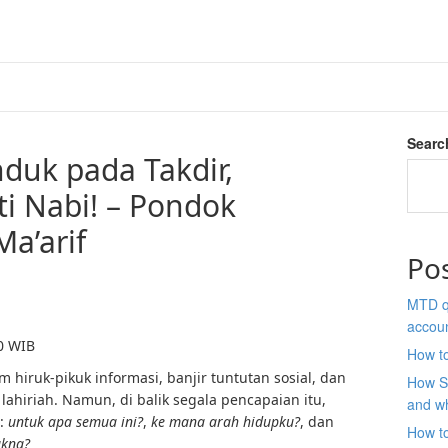
Searc
nduk pada Takdir,
ti Nabi! – Pondok
a’arif
Po
MTD qu
accou
00 WIB
How to
 hiruk-pikuk informasi, banjir tuntutan sosial, dan
How S
ahiriah. Namun, di balik segala pencapaian itu,
and wh
l:
untuk apa semua ini?
,
ke mana arah hidupku?
, dan
How t
akna?