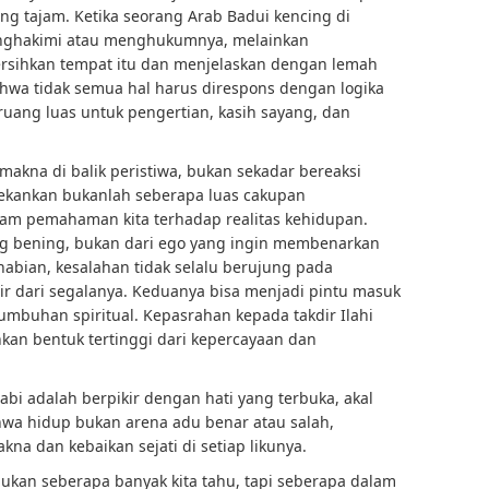
yang tajam. Ketika seorang Arab Badui kencing di
menghakimi atau menghukumnya, melainkan
rsihkan tempat itu dan menjelaskan dengan lemah
bahwa tidak semua hal harus direspons dengan logika
ruang luas untuk pengertian, kasih sayang, dan
 makna di balik peristiwa, bukan sekadar bereaksi
tekankan bukanlah seberapa luas cakupan
lam pemahaman kita terhadap realitas kehidupan.
ng bening, bukan dari ego yang ingin membenarkan
enabian, kesalahan tidak selalu berujung pada
r dari segalanya. Keduanya bisa menjadi pintu masuk
umbuhan spiritual. Kepasrahan kepada takdir Ilahi
kan bentuk tertinggi dari kepercayaan dan
abi adalah berpikir dengan hati yang terbuka, akal
hwa hidup bukan arena adu benar atau salah,
na dan kebaikan sejati di setiap likunya.
bukan seberapa banyak kita tahu, tapi seberapa dalam