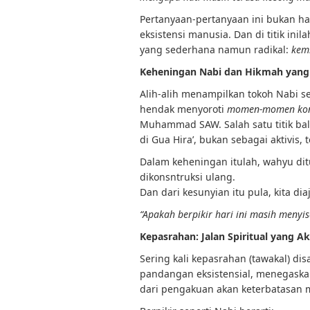
Pertanyaan-pertanyaan ini bukan ha
eksistensi manusia. Dan di titik inil
yang sederhana namun radikal:
kemb
Keheningan Nabi dan Hikmah yang
Alih-alih menampilkan tokoh Nabi seb
hendak menyoroti
momen-momen kon
Muhammad SAW. Salah satu titik bal
di Gua Hira’, bukan sebagai aktivis,
Dalam keheningan itulah, wahyu dit
dikonsntruksi ulang.
Dan dari kesunyian itu pula, kita di
“Apakah berpikir hari ini masih meny
Kepasrahan: Jalan Spiritual yang Ak
Sering kali kepasrahan (tawakal) di
pandangan eksistensial, menegask
dari pengakuan akan keterbatasan 