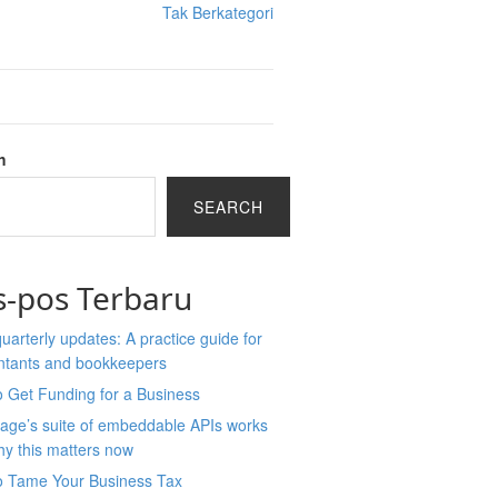
Tak Berkategori
h
SEARCH
s-pos Terbaru
arterly updates: A practice guide for
ntants and bookkeepers
 Get Funding for a Business
age’s suite of embeddable APIs works
y this matters now
o Tame Your Business Tax