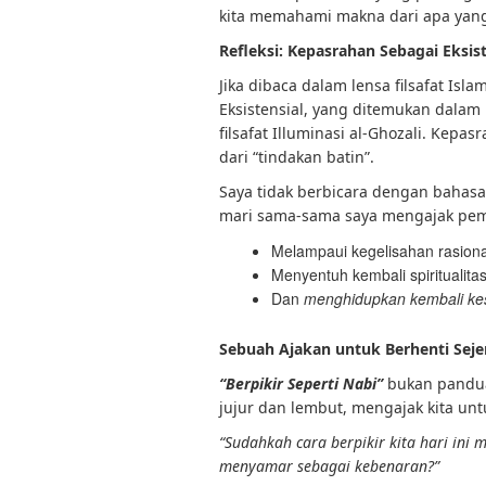
kita memahami makna dari apa yang 
Refleksi: Kepasrahan Sebagai Eksist
Jika dibaca dalam lensa filsafat Isl
Eksistensial, yang ditemukan dalam 
filsafat Illuminasi al-Ghozali. Kepa
dari “tindakan batin”.
Saya tidak berbicara dengan bahasa a
mari sama-sama saya mengajak pem
Melampaui kegelisahan rasiona
Menyentuh kembali spiritualitas
Dan
menghidupkan kembali kes
Sebuah Ajakan untuk Berhenti Sej
“Berpikir Seperti Nabi”
bukan panduan
jujur dan lembut, mengajak kita un
“Sudahkah cara berpikir kita hari ini
menyamar sebagai kebenaran?”