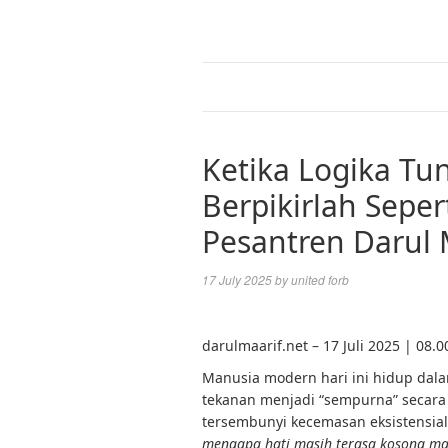
Ketika Logika Tu
Berpikirlah Seper
Pesantren Darul M
17 July 2025
by
united forb
darulmaarif.net – 17 Juli 2025 | 08.
Manusia modern hari ini hidup dalam
tekanan menjadi “sempurna” secara l
tersembunyi kecemasan eksistensia
mengapa hati masih terasa kosong m