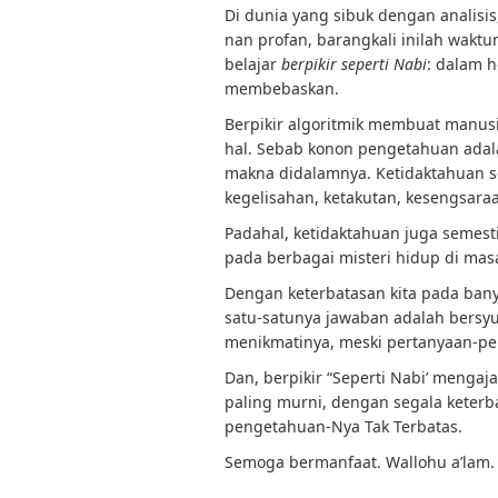
Di dunia yang sibuk dengan analisi
nan profan, barangkali inilah waktu
belajar
berpikir seperti Nabi
: dalam 
membebaskan.
Berpikir algoritmik membuat manusi
hal. Sebab konon pengetahuan adal
makna didalamnya. Ketidaktahuan s
kegelisahan, ketakutan, kesengsara
Padahal, ketidaktahuan juga semesti
pada berbagai misteri hidup di mas
Dengan keterbatasan kita pada bany
satu-satunya jawaban adalah bersyu
menikmatinya, meski pertanyaan-per
Dan, berpikir “Seperti Nabi’ mengaja
paling murni, dengan segala keterb
pengetahuan-Nya Tak Terbatas.
Semoga bermanfaat. Wallohu a’lam.