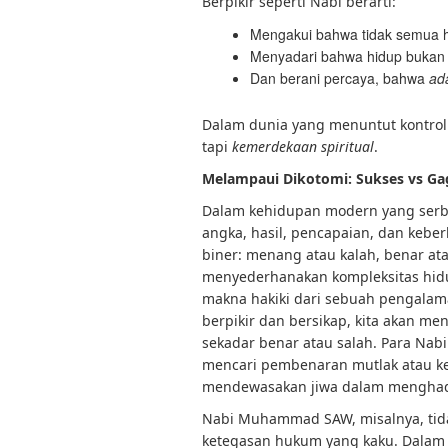
Berpikir seperti Nabi berarti:
Mengakui bahwa tidak semua ha
Menyadari bahwa hidup bukan 
Dan berani percaya, bahwa
ad
Dalam dunia yang menuntut kontrol 
tapi
kemerdekaan spiritual
.
Melampaui Dikotomi: Sukses vs Gag
Dalam kehidupan modern yang serba
angka, hasil, pencapaian, dan keberh
biner: menang atau kalah, benar ata
menyederhanakan kompleksitas hidup
makna hakiki dari sebuah pengalam
berpikir dan bersikap, kita akan m
sekadar benar atau salah. Para Na
mencari pembenaran mutlak atau ke
mendewasakan jiwa dalam menghada
Nabi Muhammad SAW, misalnya, tid
ketegasan hukum yang kaku. Dalam