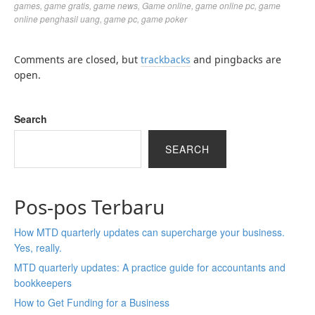
games
,
game gratis
,
game news
,
Game online
,
game online pc
,
game
online penghasil uang
,
game pc
,
game poker
Comments are closed, but
trackbacks
and pingbacks are
open.
Search
SEARCH
Pos-pos Terbaru
How MTD quarterly updates can supercharge your business.
Yes, really.
MTD quarterly updates: A practice guide for accountants and
bookkeepers
How to Get Funding for a Business