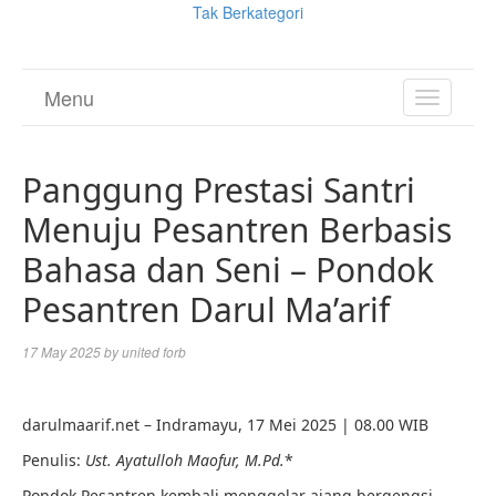
Tak Berkategori
Menu
TOGGL
NAVIGA
Panggung Prestasi Santri
Menuju Pesantren Berbasis
Bahasa dan Seni – Pondok
Pesantren Darul Ma’arif
17 May 2025
by
united forb
darulmaarif.net – Indramayu, 17 Mei 2025 | 08.00 WIB
Penulis:
Ust. Ayatulloh Maofur, M.Pd.
*
Pondok Pesantren kembali menggelar ajang bergengsi