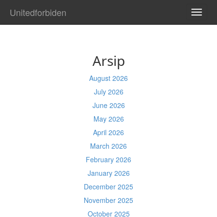
Unitedforbiden
TOGG
NAVI
Arsip
August 2026
July 2026
June 2026
May 2026
April 2026
March 2026
February 2026
January 2026
December 2025
November 2025
October 2025