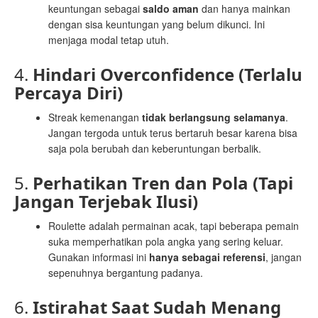
keuntungan sebagai
saldo aman
dan hanya mainkan
dengan sisa keuntungan yang belum dikunci. Ini
menjaga modal tetap utuh.
4.
Hindari Overconfidence (Terlalu
Percaya Diri)
Streak kemenangan
tidak berlangsung selamanya
.
Jangan tergoda untuk terus bertaruh besar karena bisa
saja pola berubah dan keberuntungan berbalik.
5.
Perhatikan Tren dan Pola (Tapi
Jangan Terjebak Ilusi)
Roulette adalah permainan acak, tapi beberapa pemain
suka memperhatikan pola angka yang sering keluar.
Gunakan informasi ini
hanya sebagai referensi
, jangan
sepenuhnya bergantung padanya.
6.
Istirahat Saat Sudah Menang