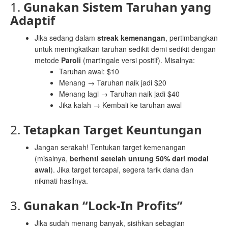
1.
Gunakan Sistem Taruhan yang
Adaptif
Jika sedang dalam
streak kemenangan
, pertimbangkan
untuk meningkatkan taruhan sedikit demi sedikit dengan
metode
Paroli
(martingale versi positif). Misalnya:
Taruhan awal: $10
Menang → Taruhan naik jadi $20
Menang lagi → Taruhan naik jadi $40
Jika kalah → Kembali ke taruhan awal
2.
Tetapkan Target Keuntungan
Jangan serakah! Tentukan target kemenangan
(misalnya,
berhenti setelah untung 50% dari modal
awal
). Jika target tercapai, segera tarik dana dan
nikmati hasilnya.
3.
Gunakan “Lock-In Profits”
Jika sudah menang banyak, sisihkan sebagian