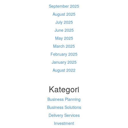
September 2025
August 2025
July 2025
June 2025
May 2025
March 2025
February 2025
January 2025
August 2022
Kategori
Business Planning
Business Solutions
Delivery Services
Investment