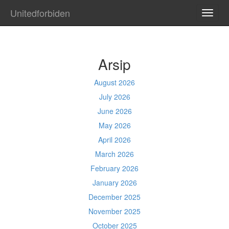
Unitedforbiden
TOGG
NAVI
Arsip
August 2026
July 2026
June 2026
May 2026
April 2026
March 2026
February 2026
January 2026
December 2025
November 2025
October 2025