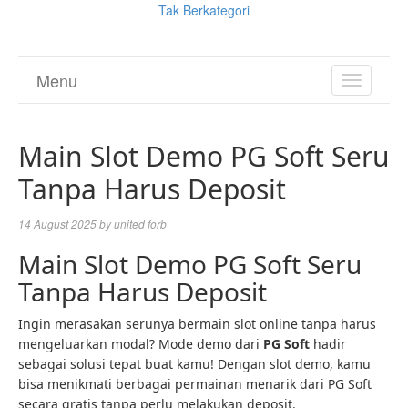
Tak Berkategori
Menu
TOGGL
NAVIGA
Main Slot Demo PG Soft Seru
Tanpa Harus Deposit
14 August 2025
by
united forb
Main Slot Demo PG Soft Seru
Tanpa Harus Deposit
Ingin merasakan serunya bermain slot online tanpa harus
mengeluarkan modal? Mode demo dari
PG Soft
hadir
sebagai solusi tepat buat kamu! Dengan slot demo, kamu
bisa menikmati berbagai permainan menarik dari PG Soft
secara gratis tanpa perlu melakukan deposit.