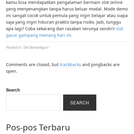
kamu bisa mendapatkan pengalaman bermain slot online
yang menyenangkan tanpa harus keluar modal. Mode demo
ini sangat cocok untuk pemula yang ingin belajar atau siapa
saja yang ingin hiburan praktis tanpa risiko. Jadi, tunggu
apa lagi? Coba sekarang dan rasakan serunya sendiri!
slot
gacor gampang menang hari ini
Posted in:
Tak Berkategori
Comments are closed, but
trackbacks
and pingbacks are
open.
Search
SEARCH
Pos-pos Terbaru