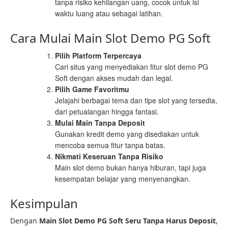
tanpa risiko kehilangan uang, cocok untuk isi
waktu luang atau sebagai latihan.
Cara Mulai Main Slot Demo PG Soft
Pilih Platform Terpercaya
Cari situs yang menyediakan fitur slot demo PG
Soft dengan akses mudah dan legal.
Pilih Game Favoritmu
Jelajahi berbagai tema dan tipe slot yang tersedia,
dari petualangan hingga fantasi.
Mulai Main Tanpa Deposit
Gunakan kredit demo yang disediakan untuk
mencoba semua fitur tanpa batas.
Nikmati Keseruan Tanpa Risiko
Main slot demo bukan hanya hiburan, tapi juga
kesempatan belajar yang menyenangkan.
Kesimpulan
Dengan
Main Slot Demo PG Soft Seru Tanpa Harus Deposit
,