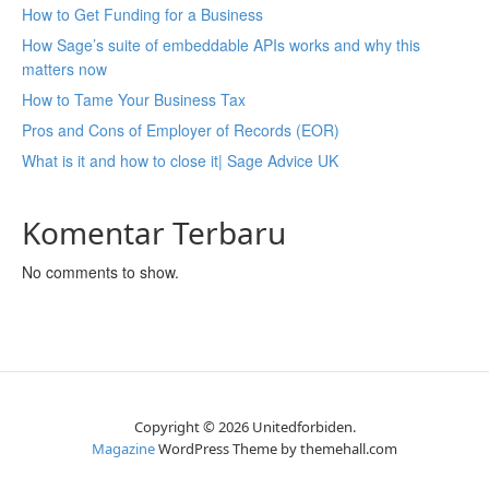
How to Get Funding for a Business
How Sage’s suite of embeddable APIs works and why this
matters now
How to Tame Your Business Tax
Pros and Cons of Employer of Records (EOR)
What is it and how to close it| Sage Advice UK
Komentar Terbaru
No comments to show.
Copyright © 2026 Unitedforbiden.
Magazine
WordPress Theme by themehall.com