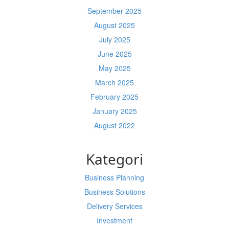
September 2025
August 2025
July 2025
June 2025
May 2025
March 2025
February 2025
January 2025
August 2022
Kategori
Business Planning
Business Solutions
Delivery Services
Investment