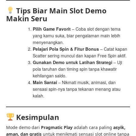
Tips Biar Main Slot Demo
Makin Seru
Pilih Game Favorit
– Coba slot dengan tema
yang kamu suka, biar pengalaman main lebih
menyenangkan.
Pelajari Pola Spin & Fitur Bonus
– Catat kapan
Scatter sering muncul dan kapan Free Spin aktif.
Gunakan Demo untuk Latihan Strategi
– Uji
pola taruhan dan timing spin tanpa khawatir
kehilangan saldo.
Main Santai
– Nikmati musik, animasi, dan
sensasi spin-nya tanpa tekanan menang atau
kalah.
Kesimpulan
Mode demo dari
Pragmatic Play
adalah cara paling
asyik,
aman, dan gratis
untuk menikmati sensasi slot online tanpa