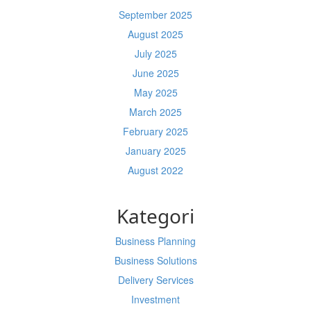
September 2025
August 2025
July 2025
June 2025
May 2025
March 2025
February 2025
January 2025
August 2022
Kategori
Business Planning
Business Solutions
Delivery Services
Investment