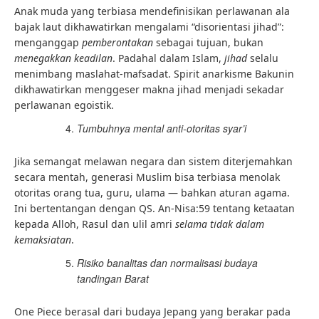
Anak muda yang terbiasa mendefinisikan perlawanan ala
bajak laut dikhawatirkan mengalami “disorientasi jihad”:
menganggap
pemberontakan
sebagai tujuan, bukan
menegakkan keadilan
. Padahal dalam Islam,
jihad
selalu
menimbang maslahat-mafsadat. Spirit anarkisme Bakunin
dikhawatirkan menggeser makna jihad menjadi sekadar
perlawanan egoistik.
Tumbuhnya mental anti-otoritas syar’i
Jika semangat melawan negara dan sistem diterjemahkan
secara mentah, generasi Muslim bisa terbiasa menolak
otoritas orang tua, guru, ulama — bahkan aturan agama.
Ini bertentangan dengan QS. An-Nisa:59 tentang ketaatan
kepada Alloh, Rasul dan ulil amri
selama tidak dalam
kemaksiatan
.
Risiko banalitas dan normalisasi budaya
tandingan Barat
One Piece berasal dari budaya Jepang yang berakar pada