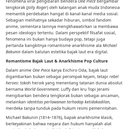
Fenomena viral pengibaran bendera
One Piece
bergambar
tengkorak (
Jolly Roger
) oleh kalangan anak muda Indonesia
memantik perdebatan hangat di kanal-kanal media sosial.
Sebagian melihatnya sekadar hiburan, simbol fandom
anime, sementara lainnya mengkhawatirkan ia membawa
pesan ideologis tertentu. Dalam perspektif filsafat sosial,
fenomena ini bukan hanya budaya pop, tetapi juga
pertanda bangkitnya romantisme anarkhisme ala
Michael
Bakunin
dalam balutan estetika bajak laut era digital.
Romantisme Bajak Laut & Anarkhisme Pop Culture
Dalam anime
One Piece
karya Eiichiro Oda, bajak laut
digambarkan bukan sebagai perompak kejam, tetapi
rebel
heroes
: tokoh heroik yang menentang tatanan dunia absolut
bernama
World Government
. Luffy dan kru Topi Jerami
mengibarkan bendera tengkorak bukan sebagai ancaman,
melainkan
identitas perlawanan terhadap ketidakadilan
,
merdeka tanpa tunduk pada hukum resmi pemerintahan.
Michael Bakunin (1814–1876), bapak anarkhisme klasik,
berkeyakinan bahwa negara dan hukum hanyalah alat