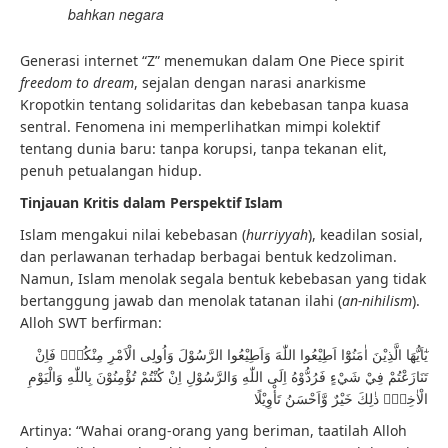
bahkan negara
Generasi internet “Z” menemukan dalam One Piece spirit
freedom to dream
, sejalan dengan narasi anarkisme
Kropotkin tentang solidaritas dan kebebasan tanpa kuasa
sentral. Fenomena ini memperlihatkan mimpi kolektif
tentang dunia baru: tanpa korupsi, tanpa tekanan elit,
penuh petualangan hidup.
Tinjauan Kritis dalam Perspektif Islam
Islam mengakui nilai kebebasan (
hurriyyah
), keadilan sosial,
dan perlawanan terhadap berbagai bentuk kedzoliman.
Namun, Islam menolak segala bentuk kebebasan yang tidak
bertanggung jawab dan menolak tatanan ilahi (
an-nihilism
).
Alloh SWT berfirman:
يٰٓاَيُّهَا الَّذِيْنَ اٰمَنُوْٓا اَطِيْعُوا اللّٰهَ وَاَطِيْعُوا الرَّسُوْلَ وَاُولِى الْاَمْرِ مِنْكُمْۚ فَاِنْ
تَنَازَعْتُمْ فِيْ شَيْءٍ فَرُدُّوْهُ اِلَى اللّٰهِ وَالرَّسُوْلِ اِنْ كُنْتُمْ تُؤْمِنُوْنَ بِاللّٰهِ وَالْيَوْمِ
الْاٰخِرِۗ ذٰلِكَ خَيْرٌ وَّاَحْسَنُ تَأْوِيْلًا
Artinya: “Wahai orang-orang yang beriman, taatilah Alloh