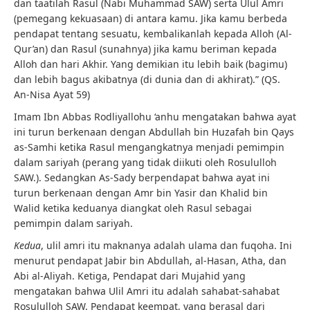
dan taatilah Rasul (Nabi Muhammad SAW) serta Ulul Amri
(pemegang kekuasaan) di antara kamu. Jika kamu berbeda
pendapat tentang sesuatu, kembalikanlah kepada Alloh (Al-
Qur’an) dan Rasul (sunahnya) jika kamu beriman kepada
Alloh dan hari Akhir. Yang demikian itu lebih baik (bagimu)
dan lebih bagus akibatnya (di dunia dan di akhirat).” (QS.
An-Nisa Ayat 59)
Imam Ibn Abbas Rodliyallohu ‘anhu mengatakan bahwa ayat
ini turun berkenaan dengan Abdullah bin Huzafah bin Qays
as-Samhi ketika Rasul mengangkatnya menjadi pemimpin
dalam sariyah (perang yang tidak diikuti oleh Rosululloh
SAW.). Sedangkan As-Sady berpendapat bahwa ayat ini
turun berkenaan dengan Amr bin Yasir dan Khalid bin
Walid ketika keduanya diangkat oleh Rasul sebagai
pemimpin dalam sariyah.
Kedua
, ulil amri itu maknanya adalah ulama dan fuqoha. Ini
menurut pendapat Jabir bin Abdullah, al-Hasan, Atha, dan
Abi al-Aliyah. Ketiga, Pendapat dari Mujahid yang
mengatakan bahwa Ulil Amri itu adalah sahabat-sahabat
Rosululloh SAW. Pendapat keempat, yang berasal dari