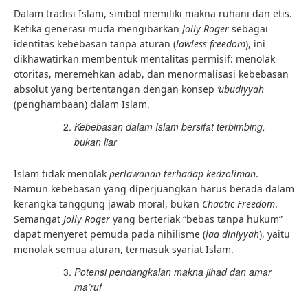
Dalam tradisi Islam, simbol memiliki makna ruhani dan etis.
Ketika generasi muda mengibarkan
Jolly Roger
sebagai
identitas kebebasan tanpa aturan (
lawless freedom
), ini
dikhawatirkan membentuk mentalitas permisif: menolak
otoritas, meremehkan adab, dan menormalisasi kebebasan
absolut yang bertentangan dengan konsep
‘ubudiyyah
(penghambaan) dalam Islam.
Kebebasan dalam Islam bersifat terbimbing,
bukan liar
Islam tidak menolak
perlawanan terhadap kedzoliman
.
Namun kebebasan yang diperjuangkan harus berada dalam
kerangka tanggung jawab moral, bukan
Chaotic Freedom
.
Semangat
Jolly Roger
yang berteriak “bebas tanpa hukum”
dapat menyeret pemuda pada nihilisme (
laa diniyyah
), yaitu
menolak semua aturan, termasuk syariat Islam.
Potensi pendangkalan makna jihad dan amar
ma’ruf