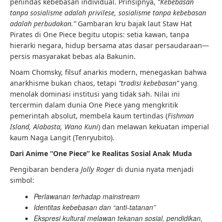
penindas kebebasan individual. Prinsipnya,
“Kebebasan
tanpa sosialisme adalah privilese, sosialisme tanpa kebebasan
adalah perbudakan.”
Gambaran kru bajak laut Staw Hat
Pirates di One Piece begitu utopis: setia kawan, tanpa
hierarki negara, hidup bersama atas dasar persaudaraan—
persis masyarakat bebas ala Bakunin.
Noam Chomsky, filsuf anarkis modern, menegaskan bahwa
anarkhisme bukan chaos, tetapi
“tradisi kebebasan”
yang
menolak dominasi institusi yang tidak sah. Nilai ini
tercermin dalam dunia One Piece yang mengkritik
pemerintah absolut, membela kaum tertindas (
Fishman
Island, Alabasta, Wano Kuni
) dan melawan kekuatan imperial
kaum Naga Langit (Tenryubito).
Dari Anime “One Piece” ke Realitas Sosial Anak Muda
Pengibaran bendera
Jolly Roger
di dunia nyata menjadi
simbol:
Perlawanan terhadap mainstream
Identitas kebebasan dan “anti-tatanan”
Ekspresi kultural melawan tekanan sosial, pendidikan,