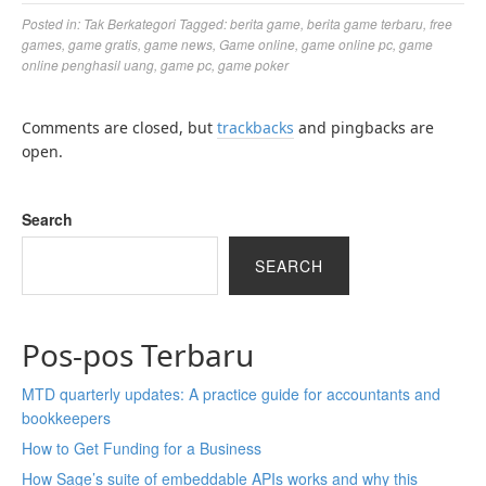
Posted in:
Tak Berkategori
Tagged:
berita game
,
berita game terbaru
,
free
games
,
game gratis
,
game news
,
Game online
,
game online pc
,
game
online penghasil uang
,
game pc
,
game poker
Comments are closed, but
trackbacks
and pingbacks are
open.
Search
SEARCH
Pos-pos Terbaru
MTD quarterly updates: A practice guide for accountants and
bookkeepers
How to Get Funding for a Business
How Sage’s suite of embeddable APIs works and why this