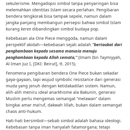
sekulerisme. Mengadopsi simbol tanpa penyaringan bisa
melemahkan identitas Islam secara perlahan. Pengibaran
bendera tengkorak bisa tampak sepele, namun dalam
jangka panjang membangun persepsi bahwa simbol Islam
kurang
keren
dibandingkan simbol budaya pop.
Kebebasan ala One Piece menggoda, namun dalam
perspektif akidah—kebebasan sejati adalah
“bertaubat dari
penghambaan kepada sesama manusia menuju
penghambaan kepada Alloh semata,”
(Imam Ibn Taymiyyah,
Al-Iman Juz I, [DKI: Beirut], tt. 2015).
Fenomena pengibaran bendera One Piece bukan sekadar
gaya-gayaan, tapi wujud symbolic resistance dari generasi
muda yang jenuh dengan ketidakadilan sistem. Namun,
alih-alih meniru ideal anarkhisme ala Bakunin, generasi
Muslim perlu mengemas semangat “melawan” dalam
bingkai amar ma’ruf, dakwah lillah, bukan dalam semangat
chaos anti-hukum.
Hati-hati bersimbol—sebab simbol adalah bahasa ideologi.
Kebebasan tanpa iman hanyalah fatamorgana; tetapi