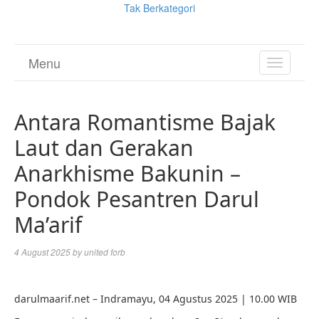
Tak Berkategori
Menu
TOGGL
NAVIGA
Antara Romantisme Bajak
Laut dan Gerakan
Anarkhisme Bakunin –
Pondok Pesantren Darul
Ma’arif
4 August 2025
by
united forb
darulmaarif.net – Indramayu, 04 Agustus 2025 | 10.00 WIB