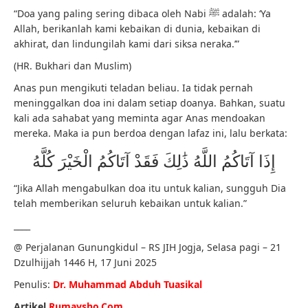
“Doa yang paling sering dibaca oleh Nabi ﷺ adalah: ‘Ya
Allah, berikanlah kami kebaikan di dunia, kebaikan di
akhirat, dan lindungilah kami dari siksa neraka.’”
(HR. Bukhari dan Muslim)
Anas pun mengikuti teladan beliau. Ia tidak pernah
meninggalkan doa ini dalam setiap doanya. Bahkan, suatu
kali ada sahabat yang meminta agar Anas mendoakan
mereka. Maka ia pun berdoa dengan lafaz ini, lalu berkata:
إِذَا آتَاكُمُ اللَّهُ ذَٰلِكَ فَقَدْ آتَاكُمُ الْخَيْرَ كُلَّهُ
“Jika Allah mengabulkan doa itu untuk kalian, sungguh Dia
telah memberikan seluruh kebaikan untuk kalian.”
____
@ Perjalanan Gunungkidul – RS JIH Jogja, Selasa pagi – 21
Dzulhijjah 1446 H, 17 Juni 2025
Penulis:
Dr. Muhammad Abduh Tuasikal
Artikel
Rumaysho.Com