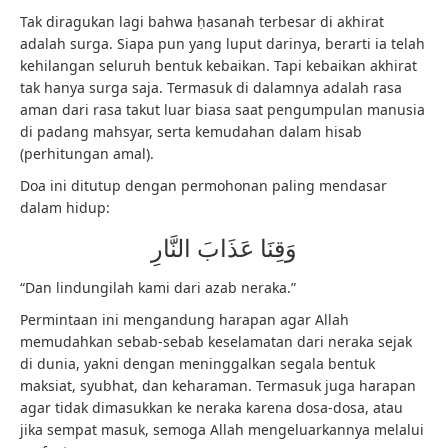
Tak diragukan lagi bahwa ḥasanah terbesar di akhirat
adalah surga. Siapa pun yang luput darinya, berarti ia telah
kehilangan seluruh bentuk kebaikan. Tapi kebaikan akhirat
tak hanya surga saja. Termasuk di dalamnya adalah rasa
aman dari rasa takut luar biasa saat pengumpulan manusia
di padang mahsyar, serta kemudahan dalam hisab
(perhitungan amal).
Doa ini ditutup dengan permohonan paling mendasar
dalam hidup:
وَقِنَا عَذَابَ النَّارِ
“Dan lindungilah kami dari azab neraka.”
Permintaan ini mengandung harapan agar Allah
memudahkan sebab-sebab keselamatan dari neraka sejak
di dunia, yakni dengan meninggalkan segala bentuk
maksiat, syubhat, dan keharaman. Termasuk juga harapan
agar tidak dimasukkan ke neraka karena dosa-dosa, atau
jika sempat masuk, semoga Allah mengeluarkannya melalui