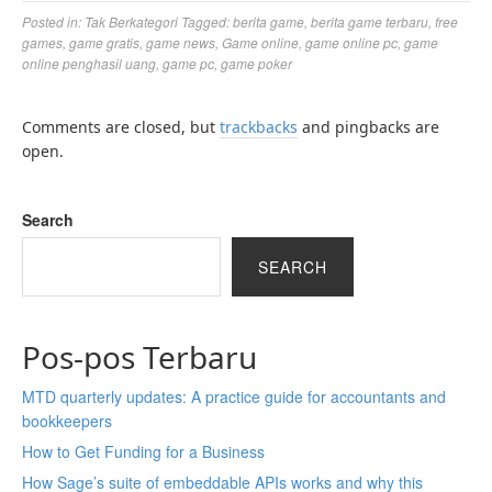
Posted in:
Tak Berkategori
Tagged:
berita game
,
berita game terbaru
,
free
games
,
game gratis
,
game news
,
Game online
,
game online pc
,
game
online penghasil uang
,
game pc
,
game poker
Comments are closed, but
trackbacks
and pingbacks are
open.
Search
SEARCH
Pos-pos Terbaru
MTD quarterly updates: A practice guide for accountants and
bookkeepers
How to Get Funding for a Business
How Sage’s suite of embeddable APIs works and why this