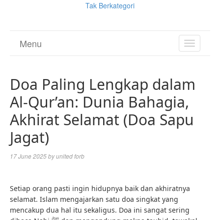
Tak Berkategori
Menu
TOGGL
NAVIGA
Doa Paling Lengkap dalam
Al-Qur’an: Dunia Bahagia,
Akhirat Selamat (Doa Sapu
Jagat)
17 June 2025
by
united forb
Setiap orang pasti ingin hidupnya baik dan akhiratnya
selamat. Islam mengajarkan satu doa singkat yang
mencakup dua hal itu sekaligus. Doa ini sangat sering