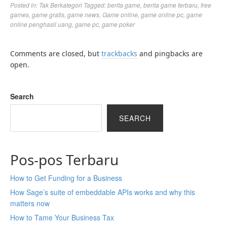
Posted in:
Tak Berkategori
Tagged:
berita game
,
berita game terbaru
,
free
games
,
game gratis
,
game news
,
Game online
,
game online pc
,
game
online penghasil uang
,
game pc
,
game poker
Comments are closed, but
trackbacks
and pingbacks are
open.
Search
SEARCH
Pos-pos Terbaru
How to Get Funding for a Business
How Sage’s suite of embeddable APIs works and why this
matters now
How to Tame Your Business Tax