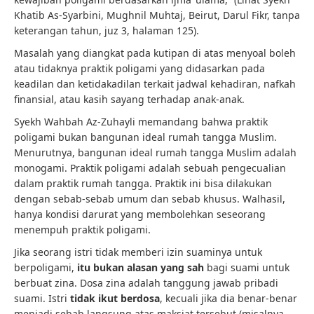
Khatib As-Syarbini, Mughnil Muhtaj, Beirut, Darul Fikr, tanpa
keterangan tahun, juz 3, halaman 125).
Masalah yang diangkat pada kutipan di atas menyoal boleh
atau tidaknya praktik poligami yang didasarkan pada
keadilan dan ketidakadilan terkait jadwal kehadiran, nafkah
finansial, atau kasih sayang terhadap anak-anak.
Syekh Wahbah Az-Zuhayli memandang bahwa praktik
poligami bukan bangunan ideal rumah tangga Muslim.
Menurutnya, bangunan ideal rumah tangga Muslim adalah
monogami. Praktik poligami adalah sebuah pengecualian
dalam praktik rumah tangga. Praktik ini bisa dilakukan
dengan sebab-sebab umum dan sebab khusus. Walhasil,
hanya kondisi darurat yang membolehkan seseorang
menempuh praktik poligami.
Jika seorang istri tidak memberi izin suaminya untuk
berpoligami,
itu bukan alasan yang sah
bagi suami untuk
berbuat zina. Dosa zina adalah tanggung jawab pribadi
suami. Istri
tidak ikut berdosa
, kecuali jika dia benar-benar
menjadi sebab langsung atas maksiat tersebut (misalnya