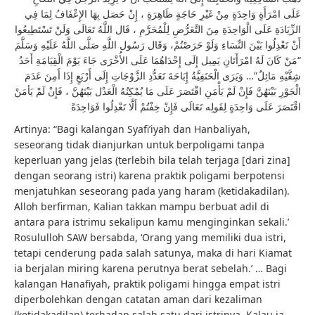
عَلَى امْرَأَةٍ وَاحِدَةٍ مِنْ غَيْرِ حَاجَةٍ ظَاهِرَةٍ ، إِنْ حَصَل بِهَا الإِعْفَافُ لِمَا فِي
الزِّيَادَةِ عَلَى الْوَاحِدَةِ مِنَ التَّعَرُّضِ لِلْمُحَرَّمِ ، قَال اللَّهُ تَعَالَى وَلَنْ تَسْتَطِيعُوا
أَنْ تَعْدِلُوا بَيْنَ النِّسَاءِ وَلَوْ حَرَصْتُمْ، وَقَال رَسُول اللَّهِ صَلَّى اللَّهُ عَلَيْهِ وَسَلَّمَ
“مَنْ كَانَ لَهُ امْرَأَتَانِ يَمِيل إِلَى إِحْدَاهُمَا عَلَى الأُخْرَى جَاءَ يَوْمَ الْقِيَامَةِ أَحَدُ
شِقَّيْهِ مَائِلٌ”… وَيَرَى الْحَنَفِيَّةُ إِبَاحَةَ تَعَدُّدِ الزَّوْجَاتِ إِلَى أَرْبَعٍ إِذَا أَمِنَ عَدَمَ
الْجَوْرِ بَيْنَهُنَّ فَإِنْ لَمْ يَأْمَنِ اقْتَصَرَ عَلَى مَا يُمْكِنُهُ الْعَدْل بَيْنَهُنَّ ، فَإِنْ لَمْ يَأمَنْ
اقْتَصَرَ عَلَى وَاحِدَةٍ لِقَولِه تَعَالَى فَإِنْ خِفْتُمْ أَلَّا تَعْدِلُوا فَوَاحِدَةً
Artinya: “Bagi kalangan Syafi’iyah dan Hanbaliyah,
seseorang tidak dianjurkan untuk berpoligami tanpa
keperluan yang jelas (terlebih bila telah terjaga [dari zina]
dengan seorang istri) karena praktik poligami berpotensi
menjatuhkan seseorang pada yang haram (ketidakadilan).
Alloh berfirman, Kalian takkan mampu berbuat adil di
antara para istrimu sekalipun kamu menginginkan sekali.’
Rosululloh SAW bersabda, ‘Orang yang memiliki dua istri,
tetapi cenderung pada salah satunya, maka di hari Kiamat
ia berjalan miring karena perutnya berat sebelah.’ … Bagi
kalangan Hanafiyah, praktik poligami hingga empat istri
diperbolehkan dengan catatan aman dari kezaliman
(ketidakadilan) terhadap salah satu dari istrinya. Kalau ia