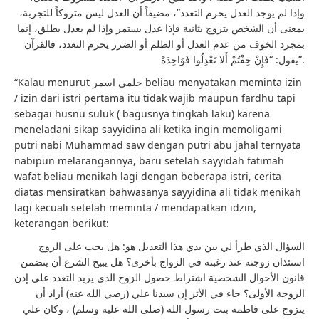
وإذا لم يوجد العدل يحرم التعدد”، مضيفاً أن العدل ليس متروكاً للتجربة،
بمعنى أن الشخص يتزوج بثانية فإذا عدل يستمر وإذا لم يعدل يطلق، إنما
بمجرد الخوف من عدم العدل أو الظلم أو الضرر يحرم التعدد، فالقرآن
يقول: “فَإِنْ خِفْتُمْ أَلا تَعْدِلُوا فَوَاحِدَةً”.
“Kalau menurut حلمى اسمر beliau menyatakan meminta izin
/ izin dari istri pertama itu tidak wajib maupun fardhu tapi
sebagai husnu suluk ( bagusnya tingkah laku) karena
meneladani sikap sayyidina ali ketika ingin memoligami
putri nabi Muhammad saw dengan putri abu jahal ternyata
nabipun melarangannya, baru setelah sayyidah fatimah
wafat beliau menikah lagi dengan beberapa istri, cerita
diatas mensiratkan bahwasanya sayyidina ali tidak menikah
lagi kecuali setelah meminta / mendapatkan idzin,
keterangan berikut:
السؤال الذي طرأ لي بين يدي هذا التعديل هو: هل يجب على الزوج
استئذان زوجته عند رغبته في الزواج بأخرى؟ هل يبيح الشرع أن يتضمن
قانون الأحوال الشخصية اشتراط حصول الزوج الذي يريد التعدد على إذن
الزوجة الأولى؟ جاء في الأثر إن سيدنا علي (رضي الله عنه) أراد أن
يتزوج على فاطمة بنت رسول الله (صلى الله عليه وسلم) ، وكان علي