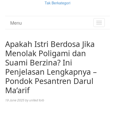
Tak Berkategori
Menu
TOGGL
NAVIGA
Apakah Istri Berdosa Jika
Menolak Poligami dan
Suami Berzina? Ini
Penjelasan Lengkapnya –
Pondok Pesantren Darul
Ma’arif
19 June 2025
by
united forb