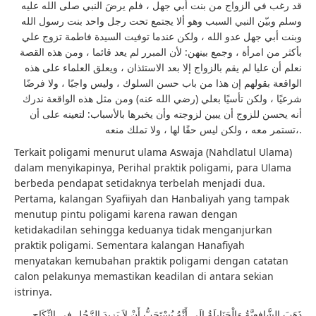
قد رغب في الزواج من بنت أبي جهل ، فلم يرضَ النبي صلى الله عليه
وسلم وبيّن النبي السبب وهو ألا يجتمع تحت رجل واحد بنت رسول الله
وبنت أبي جهل عدو الله ، ولكن عندما توفيت السيدة فاطمة تزوج علي
بأكثر من امرأة ، وجمع بينهن: لأن المبرر لم يعد قائما ، ومن هذه القصة
نعلم أن عليا لم يقم بالزواج إلا بعد الاستئذان ، ويعلق العلماء على هذه
الواقعة بقولهم إن هذا من باب حسن السلوك ، وليس واجبًا ، ولا فرضًا
شرعيًا ، ولكن تأسيًا بعلي (رضي الله عنه) ومن مثل هذه الواقعة ندرك
أنه يحسن للزوج أن يبين لزوجته وأن يخبرها بالأسباب: لتعينه على أن
تستمر معه ، ولكن ليس حقًا لها ، ولا تملك منعه،.
Terkait poligami menurut ulama Aswaja (Nahdlatul Ulama)
dalam menyikapinya, Perihal praktik poligami, para Ulama
berbeda pendapat setidaknya terbelah menjadi dua.
Pertama, kalangan Syafiiyah dan Hanbaliyah yang tampak
menutup pintu poligami karena rawan dengan
ketidakadilan sehingga keduanya tidak menganjurkan
praktik poligami. Sementara kalangan Hanafiyah
menyatakan kemubahan praktik poligami dengan catatan
calon pelakunya memastikan keadilan di antara sekian
istrinya.
ذَهَبَ الشَّافِعِيَّةُ وَالْحَنَابِلَةُ إِلَى أَنَّهُ يُسْتَحَبُّ أَنْ لاَ يَزِيدَ الرَّجُل فِي النِّكَاحِ