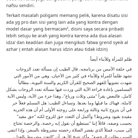
nafsu sendiri.
Terkait masalah poligami memang pelik, karena disatu sisi
ada yg pro dan sisi yang lain ada yang kontra dengan
model dasar yang bermacam², disini saya secara pribadi
lebih setuju ke arah yang kontra karena ada dua alasan
idza’ dan keadilan dan juga mengikuti fatwa grend syeik al
azhar ( entah alasan harus idzin atau tidak idzin)
ظلم للمرأة وللأبناء أيضاً
في حلقة الأمس من برنامجه، قال الطيب إن مسألة تعدد الزوجات
تشهد ظلماً للمرأة وللأبناء في كثير من الأحيان، وهي من الأمور التي
شهدت تشويهاً للفهم الصحيح للقرآن الكريم والسنة النبوية، مطالباً
المسلمين بإعادة قراءة الآية التي وردت فيها مسألة تعدد الزوجات بشكل
كامل، فالبعض يقرأ “مثنى وثلاث ورباع”، وهذا جزء من الآية، وليس الآية
كاملة، فهناك ما قبلها وما بعدها. وتساءل الطيب: هل المسلم فعلاً حر
في أن يتزوج ثانية وثالثة ورابعة على زوجته الأولى أم أن هذه الحرية
مقيدة بقيود وشروط؟ وأكمل أن التعدد حق للزوج لكنه “حق مقيد”
بحسب وصفه، قائلاً إننا “نستطيع أن نقول إنه رخصة، والرخصة تحتاج
إلى سبب، فمثلاً الذي يقصر الصلاة رخصته مشروطة بالسفر، وإذا انتفى
السبب بطلت الرخصة”. وأكد شيخ الأزهر أن “التعدد مشروط بالعدل،