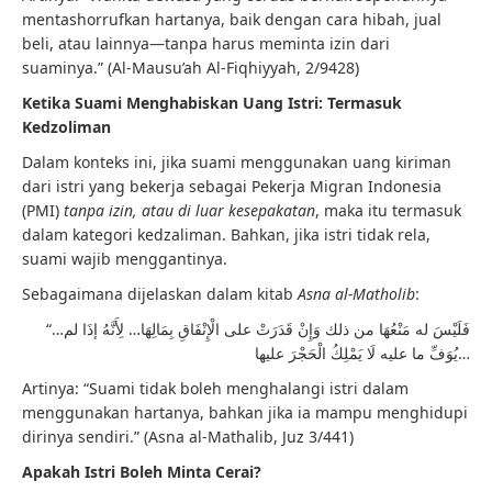
mentashorrufkan hartanya, baik dengan cara hibah, jual
beli, atau lainnya—tanpa harus meminta izin dari
suaminya.” (Al-Mausu’ah Al-Fiqhiyyah, 2/9428)
Ketika Suami Menghabiskan Uang Istri: Termasuk
Kedzoliman
Dalam konteks ini, jika suami menggunakan uang kiriman
dari istri yang bekerja sebagai Pekerja Migran Indonesia
(PMI)
tanpa izin, atau di luar kesepakatan
, maka itu termasuk
dalam kategori kedzaliman. Bahkan, jika istri tidak rela,
suami wajib menggantinya.
Sebagaimana dijelaskan dalam kitab
Asna al-Matholib
:
“…فَلَيْسَ له مَنْعُهَا من ذلك وَإِنْ قَدَرَتْ على الْإِنْفَاقِ بِمَالِهَا… لِأَنَّهُ إذَا لم
يُوَفِّ ما عليه لَا يَمْلِكُ الْحَجْرَ عليها…
Artinya: “Suami tidak boleh menghalangi istri dalam
menggunakan hartanya, bahkan jika ia mampu menghidupi
dirinya sendiri.” (Asna al-Mathalib, Juz 3/441)
Apakah Istri Boleh Minta Cerai?