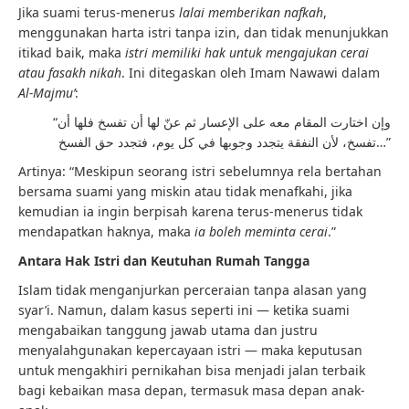
Jika suami terus-menerus
lalai memberikan nafkah
,
menggunakan harta istri tanpa izin, dan tidak menunjukkan
itikad baik, maka
istri memiliki hak untuk mengajukan cerai
atau fasakh nikah
. Ini ditegaskan oleh Imam Nawawi dalam
Al-Majmu’
:
“وإن اختارت المقام معه على الإعسار ثم عنّ لها أن تفسخ فلها أن
تفسخ، لأن النفقة يتجدد وجوبها في كل يوم، فتجدد حق الفسخ…”
Artinya: “Meskipun seorang istri sebelumnya rela bertahan
bersama suami yang miskin atau tidak menafkahi, jika
kemudian ia ingin berpisah karena terus-menerus tidak
mendapatkan haknya, maka
ia boleh meminta cerai
.”
Antara Hak Istri dan Keutuhan Rumah Tangga
Islam tidak menganjurkan perceraian tanpa alasan yang
syar’i. Namun, dalam kasus seperti ini — ketika suami
mengabaikan tanggung jawab utama dan justru
menyalahgunakan kepercayaan istri — maka keputusan
untuk mengakhiri pernikahan bisa menjadi jalan terbaik
bagi kebaikan masa depan, termasuk masa depan anak-