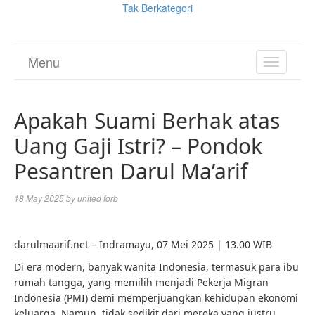
Tak Berkategori
Menu
TOGGL
NAVIGA
Apakah Suami Berhak atas
Uang Gaji Istri? – Pondok
Pesantren Darul Ma’arif
18 May 2025
by
united forb
darulmaarif.net – Indramayu, 07 Mei 2025 | 13.00 WIB
Di era modern, banyak wanita Indonesia, termasuk para ibu
rumah tangga, yang memilih menjadi Pekerja Migran
Indonesia (PMI) demi memperjuangkan kehidupan ekonomi
keluarga. Namun, tidak sedikit dari mereka yang justru