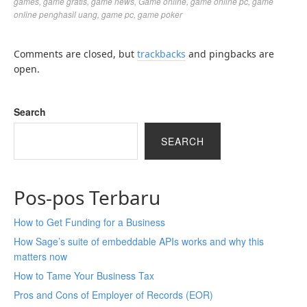
games
,
game gratis
,
game news
,
Game online
,
game online pc
,
game
online penghasil uang
,
game pc
,
game poker
Comments are closed, but
trackbacks
and pingbacks are
open.
Search
SEARCH
Pos-pos Terbaru
How to Get Funding for a Business
How Sage’s suite of embeddable APIs works and why this
matters now
How to Tame Your Business Tax
Pros and Cons of Employer of Records (EOR)