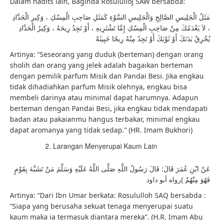
Dalam hadits lain, Baginda Rosululloj SAW bersabda:
مَثَلُ الْجَلِيسِ الصَّالِحِ وَالْجَلِيسِ السَّوْءِ كَمَثَلِ صَاحِبِ الْمِسْكِ ، وَكِيرِ الْحَدَّادِ
، لاَ يَعْدَمُكَ مِنْ صَاحِبِ الْمِسْكِ إِمَّا تَشْتَرِيهِ ، أَوْ تَجِدُ رِيحَهُ ، وَكِيرُ الْحَدَّادِ
يُحْرِقُ بَدَنَكَ أَوْ ثَوْبَكَ أَوْ تَجِدُ مِنْهُ رِيحًا خَبِيثَةً
Artinya: “Seseorang yang duduk (berteman) dengan orang
sholih dan orang yang jelek adalah bagaikan berteman
dengan pemilik parfum Misik dan Pandai Besi. Jika engkau
tidak dihadiahkan parfum Misik olehnya, engkau bisa
membeli darinya atau minimal dapat harumnya. Adapun
berteman dengan Pandai Besi, jika engkau tidak mendapati
badan atau pakaianmu hangus terbakar, minimal engkau
dapat aromanya yang tidak sedap.” (HR. Imam Bukhori)
Larangan Menyerupai Kaum Lain
عَنْ ابْنِ عُمَرَ قَالَ: قَالَ رَسُولُ اللَّهِ صَلَّى اللَّهُ عَلَيْهِ وَسَلَّمَ مَنْ تَشَبَّهَ بِقَوْمٍ
فَهُوَ مِنْهُمْ )رواه أبو داود
Artinya: “Dari Ibn Umar berkata: Rosululloh SAQ bersabda :
“Siapa yang berusaha sekuat tenaga menyerupai suatu
kaum maka ia termasuk diantara mereka”. (H.R. Imam Abu