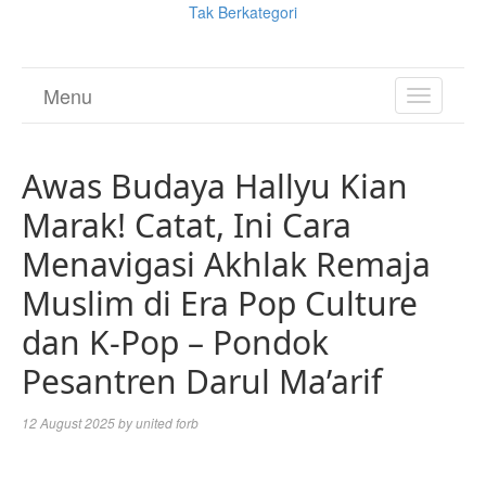
Tak Berkategori
Menu
TOGGL
NAVIGA
Awas Budaya Hallyu Kian
Marak! Catat, Ini Cara
Menavigasi Akhlak Remaja
Muslim di Era Pop Culture
dan K-Pop – Pondok
Pesantren Darul Ma’arif
12 August 2025
by
united forb