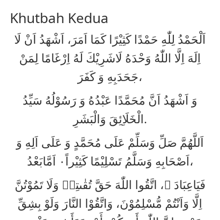
Khutbah Kedua
اَلْحَمْدُ لِلّٰهِ حَمْدًا كَثِيْرًا كَمَا اَمَرَ، اَشْهَدُ اَنْ لَا
اِلَهَ اِلَّا اللّٰهُ وَحْدَهُ لَاشَرِيْكَ لَهُ اِرْغَامًا لِمَنْ
جَحَدَبِهِ وَ كَفَرَ،
وَ اَشْهَدُ اَنَّ مُحَمَّدًا عَبْدُهُ وَ رَسُوْلُهُ سَيِّدُ
الْخَلَاِئِقَ وَالْبَشَرِ.
اَللَّهُمَّ صَلِّ وَسَلِّمْ عَلَى مُحَمَّدٍ وَ عَلَى اَلِهِ وَ
اَصْحَابِهِ وَسَلَّمُ تَسْلِيْمًا كَثِيْراً۰ اَمَّابَعْدُ،
فَيَاعِبَادَ ﷲ، اتَّقُوا اللّٰهَ حَقَّ تُقٰىتِهٖ وَلَا تَمُوْتُنَّ
اِلَّا وَاَنْتُمْ مُّسْلِمُوْنَ، وَاتَّقُوْا النَّارَ وَلَوْ بِشِقِّ