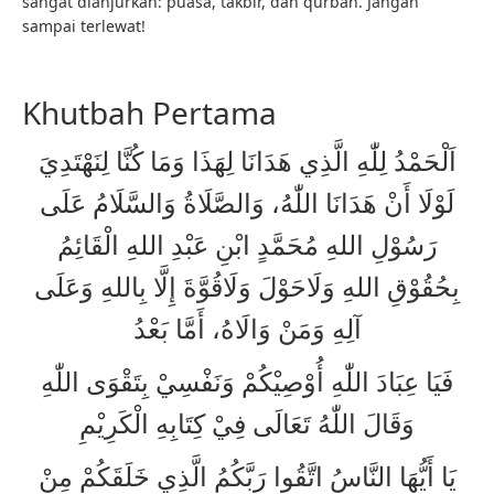
sangat dianjurkan: puasa, takbir, dan qurban. Jangan
sampai terlewat!
Khutbah Pertama
اَلْحَمْدُ لِلّٰهِ الَّذِي هَدَانَا لِهَذَا وَمَا كُنَّا لِنَهْتَدِيَ
لَوْلَا أَنْ هَدَانَا اللّٰهُ، وَالصَّلَاةُ وَالسَّلَامُ عَلَى
رَسُوْلِ اللهِ مُحَمَّدٍ ابْنِ عَبْدِ اللهِ الْقَائِمُ
بِحُقُوْقِ اللهِ وَلَاحَوْلَ وَلَاقُوَّةَ إِلَّا بِاللهِ وَعَلَى
آلِهِ وَمَنْ وَالَاهُ، أَمَّا بَعْدُ
فَيَا عِبَادَ اللّٰهِ أُوْصِيْكُمْ وَنَفْسِيْ بِتَقْوَى اللّٰهِ
وَقَالَ اللّٰهُ تَعَالَى فِيْ كِتَابِهِ الْكَرِيْمِ
يَا أَيُّهَا النَّاسُ اتَّقُوا رَبَّكُمُ الَّذِي خَلَقَكُمْ مِنْ