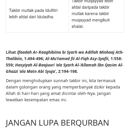
Takbir muqayyad lebih
afdal daripada takbir
Takbir mutlak pada Idulfitri
mutlak karena takbir
lebih afdal dari Iduladha.
muqayyad mengikuti
shalat.
Lihat
Ifaadah Ar-Raaghibiina bi Syarh wa Adillah Minhaaj Ath-
Thalibiin
, 1:494-496;
Al-Mu’tamad fii Al-Fiqh Asy-Syafii
, 1:558-
559;
Hasyiyah Al-Baajuuri ‘ala Syarh Al-‘Allamah Ibn Qasim Al-
Ghazzi ‘ala Matn Abi Syuja’
, 2:194-198.
Dengan menghidupkan sunnah takbir ini, kita termasuk
dalam golongan orang yang memperbanyak dzikir kepada
Allah di hari-hari yang amat dicintai oleh-Nya. Jangan
lewatkan kesempatan emas ini.
JANGAN LUPA BERQURBAN