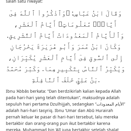
salah satu riwayat:
وَقَالَ ابْنُ عَبَّاسٍ: ﴿وَٱذْكُرُواْ ٱللَّهَ فِىٓ
أَيَّامٍۢ مَّعْلُومَاتٍ﴾ أَيَّامُ ٱلْعَشْرِ،
وَٱلْأَيَّامُ ٱلْمَعْدُودَاتُ أَيَّامُ ٱلتَّشْرِيقِ.
وَكَانَ ابْنُ عُمَرَ وَأَبُو هُرَيْرَةَ يَخْرُجَانِ
إِلَى ٱلسُّوقِ فِىٓ أَيَّامِ ٱلْعَشْرِ يُكَبِّرَانِ،
وَيُكَبِّرُ ٱلنَّاسُ بِتَكْبِيرِهِمَا. وَكَبَّرَ مُحَمَّدُ
بْنُ عَلِيٍّ خَلْفَ ٱلنَّافِلَةِ.
Ibnu ‘Abbās berkata: “Dan berdzikirlah kalian kepada Allah
pada hari-hari yang telah ditentukan”, maksudnya adalah
sepuluh hari pertama Dzulhijjah, sedangkan “الأيام المعدودات”
adalah hari-hari tasyriq. Ibnu ‘Umar dan Abū Hurairah
pernah keluar ke pasar di hari-hari tersebut, lalu mereka
bertakbir dan orang-orang pun ikut bertakbir karena
mereka. Muhammad bin ‘Alī juga bertakbir setelah shalat