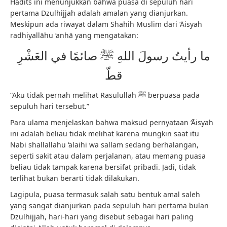
Hadits ini menunjukkan bahwa puasa di sepuluh hari
pertama Dzulhijjah adalah amalan yang dianjurkan.
Meskipun ada riwayat dalam Shahih Muslim dari ‘Āisyah
radhiyallāhu ‘anhā yang mengatakan:
ما رأيتُ رسولَ اللهِ ﷺ صائمًا في العَشْرِ
قطّ
“Aku tidak pernah melihat Rasulullah ﷺ berpuasa pada
sepuluh hari tersebut.”
Para ulama menjelaskan bahwa maksud pernyataan ‘Āisyah
ini adalah beliau tidak melihat karena mungkin saat itu
Nabi shallallahu ‘alaihi wa sallam sedang berhalangan,
seperti sakit atau dalam perjalanan, atau memang puasa
beliau tidak tampak karena bersifat pribadi. Jadi, tidak
terlihat bukan berarti tidak dilakukan.
Lagipula, puasa termasuk salah satu bentuk amal saleh
yang sangat dianjurkan pada sepuluh hari pertama bulan
Dzulhijjah, hari-hari yang disebut sebagai hari paling