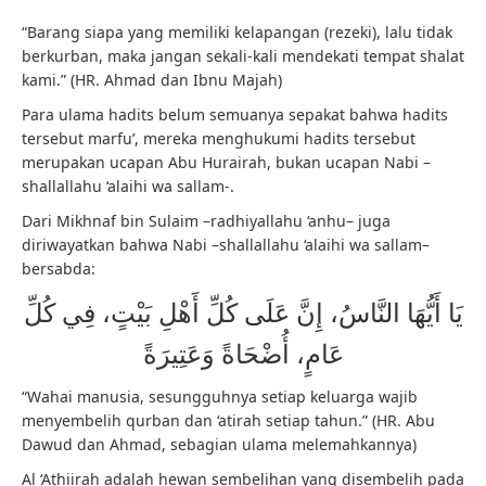
“Barang siapa yang memiliki kelapangan (rezeki), lalu tidak
berkurban, maka jangan sekali-kali mendekati tempat shalat
kami.” (HR. Ahmad dan Ibnu Majah)
Para ulama hadits belum semuanya sepakat bahwa hadits
tersebut marfu’, mereka menghukumi hadits tersebut
merupakan ucapan Abu Hurairah, bukan ucapan Nabi –
shallallahu ‘alaihi wa sallam-.
Dari Mikhnaf bin Sulaim –radhiyallahu ‘anhu– juga
diriwayatkan bahwa Nabi –shallallahu ‘alaihi wa sallam–
bersabda:
يَا أَيُّهَا النَّاسُ، إِنَّ عَلَى كُلِّ أَهْلِ بَيْتٍ، فِي كُلِّ
عَامٍ، أُضْحَاةً وَعَتِيرَةً
“Wahai manusia, sesungguhnya setiap keluarga wajib
menyembelih qurban dan ‘atirah setiap tahun.” (HR. Abu
Dawud dan Ahmad, sebagian ulama melemahkannya)
Al ‘Athiirah adalah hewan sembelihan yang disembelih pada