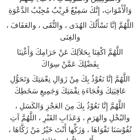
وَالْأَمْوَاتِ، إِنَّكَ سَمِيْعٌ قَرِيْبٌ مُجِيْبُ الدَّعْوَةِ
اللَّهُمَّ إنَّا نَسْأَلُكَ الهُدَى ، والتُّقَى ، والعَفَافَ ،
والغِنَى
اللَّهُمَّ اكْفِنَا بِحَلاَلِكَ عَنْ حَرَامِكَ وَأَغْنِنَا
بِفَضْلِكَ عَمَّنْ سِوَاكَ
اللَّهُمَّ إنَّا نَعُوْذُ بِكَ مِنْ زَوَالِ نِعْمَتِكَ وَتَحَوُّلِ
عَافِيَتِكَ وَفُجَاءَةِ نِقْمَتِكَ وَجَمِيعِ سَخَطِكَ
اللَّهُمَّ إِنَّا نَعُوْذُ بِكَ مِنَ العَجْزِ وَالكَسَلِ ،
والبُخْلِ والهَرَمِ ، وَعَذَابِ القَبْرِ ، اللَّهُمَّ آتِ
نُفُوْسَنَا تَقْوَاهَا ، وَزَكِّها أَنْتَ خَيْرُ مَنْ زَكَّاهَا ،