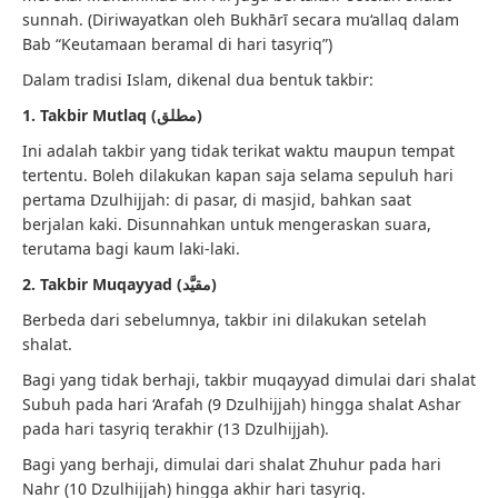
sunnah. (Diriwayatkan oleh Bukhārī secara mu‘allaq dalam
Bab “Keutamaan beramal di hari tasyriq”)
Dalam tradisi Islam, dikenal dua bentuk takbir:
1. Takbir Mutlaq (مطلق)
Ini adalah takbir yang tidak terikat waktu maupun tempat
tertentu. Boleh dilakukan kapan saja selama sepuluh hari
pertama Dzulhijjah: di pasar, di masjid, bahkan saat
berjalan kaki. Disunnahkan untuk mengeraskan suara,
terutama bagi kaum laki-laki.
2. Takbir Muqayyad (مقيَّد)
Berbeda dari sebelumnya, takbir ini dilakukan setelah
shalat.
Bagi yang tidak berhaji, takbir muqayyad dimulai dari shalat
Subuh pada hari ‘Arafah (9 Dzulhijjah) hingga shalat Ashar
pada hari tasyriq terakhir (13 Dzulhijjah).
Bagi yang berhaji, dimulai dari shalat Zhuhur pada hari
Nahr (10 Dzulhijjah) hingga akhir hari tasyriq.