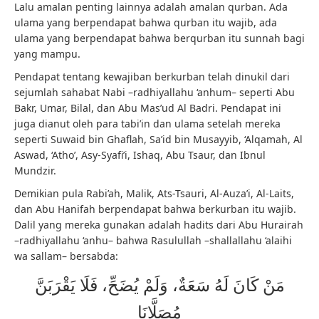
Lalu amalan penting lainnya adalah amalan qurban. Ada
ulama yang berpendapat bahwa qurban itu wajib, ada
ulama yang berpendapat bahwa berqurban itu sunnah bagi
yang mampu.
Pendapat tentang kewajiban berkurban telah dinukil dari
sejumlah sahabat Nabi –radhiyallahu ‘anhum– seperti Abu
Bakr, Umar, Bilal, dan Abu Mas’ud Al Badri. Pendapat ini
juga dianut oleh para tabi’in dan ulama setelah mereka
seperti Suwaid bin Ghaflah, Sa’id bin Musayyib, ‘Alqamah, Al
Aswad, ‘Atho’, Asy-Syafi’i, Ishaq, Abu Tsaur, dan Ibnul
Mundzir.
Demikian pula Rabi’ah, Malik, Ats-Tsauri, Al-Auza’i, Al-Laits,
dan Abu Hanifah berpendapat bahwa berkurban itu wajib.
Dalil yang mereka gunakan adalah hadits dari Abu Hurairah
–radhiyallahu ‘anhu– bahwa Rasulullah –shallallahu ‘alaihi
wa sallam– bersabda:
مَنْ كَانَ لَهُ سَعَةٌ، وَلَمْ يُضَحِّ، فَلَا يَقْرَبَنَّ
مُصَلَّانَا