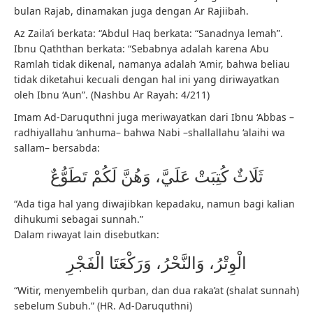
bulan Rajab, dinamakan juga dengan Ar Rajiibah.
Az Zaila’i berkata: “Abdul Haq berkata: “Sanadnya lemah”.
Ibnu Qaththan berkata: “Sebabnya adalah karena Abu
Ramlah tidak dikenal, namanya adalah ‘Amir, bahwa beliau
tidak diketahui kecuali dengan hal ini yang diriwayatkan
oleh Ibnu ‘Aun”. (Nashbu Ar Rayah: 4/211)
Imam Ad-Daruquthni juga meriwayatkan dari Ibnu ‘Abbas –
radhiyallahu ‘anhuma– bahwa Nabi –shallallahu ‘alaihi wa
sallam– bersabda:
ثَلَاثٌ كُتِبَتْ عَلَيَّ، وَهُنَّ لَكُمْ تَطَوُّعٌ
“Ada tiga hal yang diwajibkan kepadaku, namun bagi kalian
dihukumi sebagai sunnah.”
Dalam riwayat lain disebutkan:
الْوِتْرُ، وَالنَّحْرُ، وَرَكْعَتَا الْفَجْرِ
“Witir, menyembelih qurban, dan dua raka’at (shalat sunnah)
sebelum Subuh.” (HR. Ad-Daruquthni)