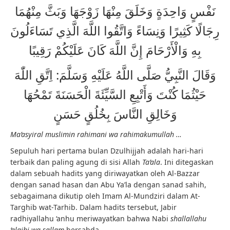
نَفْسٍ وَاحِدَةٍ وَخَلَقَ مِنْهَا زَوْجَهَا وَبَثَّ مِنْهُمَا
رِجَالًا كَثِيرًا وَنِسَاءً وَاتَّقُوا اللَّهَ الَّذِي تَسَاءَلُونَ
بِهِ وَالْأَرْحَامَ إِنَّ اللَّهَ كَانَ عَلَيْكُمْ رَقِيبًا
وَقَالَ النَّبِيُّ صَلَّى اللَّهُ عَلَيْهِ وَسَلَّمَ: اِتَّقِ اللّٰهَ
حَيْثُمَا كُنْتَ وَأَتْبِعِ السَّيِّئَةَ الْحَسَنَةَ تَمْحُهَا
وَخَالِقِ النَّاسَ بِخُلُقٍ حَسَنٍ
Ma’asyiral muslimin rahimani wa rahimakumullah …
Sepuluh hari pertama bulan Dzulhijjah adalah hari-hari
terbaik dan paling agung di sisi Allah
Ta’ala
. Ini ditegaskan
dalam sebuah hadits yang diriwayatkan oleh Al-Bazzar
dengan sanad hasan dan Abu Ya’la dengan sanad sahih,
sebagaimana dikutip oleh Imam Al-Mundziri dalam At-
Targhib wat-Tarhib. Dalam hadits tersebut, Jabir
radhiyallahu ‘anhu meriwayatkan bahwa Nabi
shallallahu
‘alaihi wa sallam
bersabda,