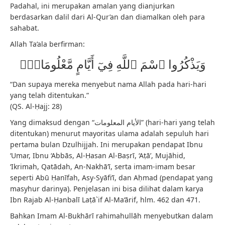
Padahal, ini merupakan amalan yang dianjurkan
berdasarkan dalil dari Al-Qur’an dan diamalkan oleh para
sahabat.
Allah Ta’ala berfirman:
وَيَذْكُرُوا ٱسْمَ ٱللَّهِ فِيٓ أَيَّامٍ مَّعْلُومَاتٍۢ
“Dan supaya mereka menyebut nama Allah pada hari-hari
yang telah ditentukan.”
(QS. Al-Ḥajj: 28)
Yang dimaksud dengan “الأيام المعلومات” (hari-hari yang telah
ditentukan) menurut mayoritas ulama adalah sepuluh hari
pertama bulan Dzulhijjah. Ini merupakan pendapat Ibnu
‘Umar, Ibnu ‘Abbās, Al-Ḥasan Al-Baṣrī, ‘Aṭā’, Mujāhid,
‘Ikrimah, Qatādah, An-Nakhā‘ī, serta imam-imam besar
seperti Abū Ḥanīfah, Asy-Syāfi‘ī, dan Aḥmad (pendapat yang
masyhur darinya). Penjelasan ini bisa dilihat dalam karya
Ibn Rajab Al-Ḥanbalī Laṭā`if Al-Ma‘ārif, hlm. 462 dan 471.
Bahkan Imam Al-Bukhārī rahimahullāh menyebutkan dalam