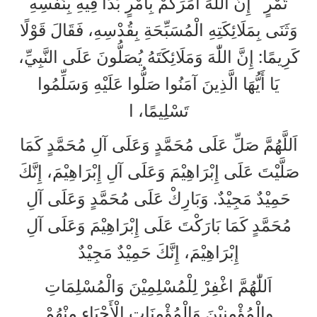
تَمْرٍ إِنَّ اللّٰهَ أَمَرَكُمْ بِأَمْرٍ بَدَأَ فِيهِ بِنَفْسِهِ
وَثَنَى بِمَلَائِكَتِهِ الْمُسَبِّحَةِ بِقُدْسِهِ، فَقَالَ قَوْلًا
كَرِيمًا: إِنَّ اللّٰهَ وَمَلَائِكَتَهُ يُصَلُّونَ عَلَى النَّبِيِّ،
يَا أَيُّهَا الَّذِينَ آمَنُوا صَلُّوا عَلَيْهِ وَسَلِّمُوا
تَسْلِيمًا، ا
اَللَّهُمَّ صَلِّ عَلَى مُحَمَّدٍ وَعَلَى آلِ مُحَمَّدٍ كَمَا
صَلَّيْتَ عَلَى إِبْرَاهِيْمَ وَعَلَى آلِ إِبْرَاهِيْمَ، إِنَّكَ
حَمِيْدٌ مَجِيْدٌ. وَبَارِكْ عَلَى مُحَمَّدٍ وَعَلَى آلِ
مُحَمَّدٍ كَمَا بَارَكْتَ عَلَى إِبْرَاهِيْمَ وَعَلَى آلِ
إِبْرَاهِيْمَ، إِنَّكَ حَمِيْدٌ مَجِيْدٌ
اَللّٰهُمَّ اغْفِرْ لِلْمُسْلِمِيْنَ وَالْمُسْلِمَاتِ
والْمُؤْمِنِيْنَ وَالْمُؤْمِنَاتِ الْأَحْيَاءِ مِنْهُمْ