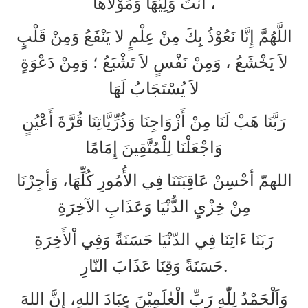
أَنْتَ وَلِيُّهَا وَمَوْلاَهَا ،
اللَّهُمَّ إِنَّا نَعُوْذُ بِكَ مِنْ عِلْمٍ لا يَنْفَعُ وَمِنْ قَلْبٍ
لاَ يَخْشَعُ ، وَمِنْ نَفْسٍ لاَ تَشْبَعُ ؛ وَمِنْ دَعْوَةٍ
لاَ يُسْتَجَابُ لَهَا
رَبَّنَا هَبْ لَنَا مِنْ أَزْوَاجِنَا وَذُرِّيَّاتِنَا قُرَّةَ أَعْيُنٍ
وَاجْعَلْنَا لِلْمُتَّقِينَ إِمَامًا
اللهمّ أحْسِنْ عَاقِبَتَنَا فِي الأُمُورِ كُلِّهَا، وَأجِرْنَا
مِنْ خِزْيِ الدُّنْيَا وَعَذَابِ الآخِرَةِ
رَبَنَا ءَاتِنَا فِي الدّنْيَا حَسَنَةً وَفِي اْلأَخِرَةِ
حَسَنَةً وَقِنَا عَذَابَ النّارِ.
وَاَلْحَمْدُ لِلّٰهِ رَبِّ الْعٰلَمِيْنَ عٍبَادَ اللهِ، إِنَّ اللهَ