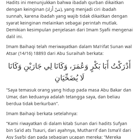
Hadits ini menunjukkan bahwa ibadah qurban dikaitkan
dengan keinginan (مَنْ أَرَادَ), yang menjadi ciri ibadah
sunnah, karena ibadah yang wajib tidak dikaitkan dengan
syarat keinginan melainkan sebagai perintah mutlak.
Demikian kesimpulan penjelasan dari Imam Syafii mengenai
dalil ini.
Imam Baihaqi telah meriwayatkan dalam Ma’rifat Sunan wal
Atsar (14/16) 18893 dari Abu Suraihah berkata:
أَدْرَكْتُ أَبَا بَكْرٍ وَعُمَرَ، وَكَانَا لِي جَارَيْنِ وَكَانَا
لَا يُضَحِّيَانِ
“Saya temasuk orang yang hidup pada masa Abu Bakar dan
Umar, dan keduanya adalah tetangga saya, dan beliau
berdua tidak berkurban”.
Imam Baihaqi berkata setelahnya:
“Kami riwayatkan di dalam kitab Sunan dari hadits Sufyan
bin Sa’id ats Tsauri, dari ayahnya, Mutharrif dan Isma’il dari
Asy Sya’bi dan pada sebagian ucapan mereka: “Mereka