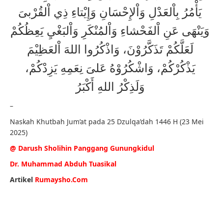
يَأْمُرُ بِاْلعَدْلِ وَاْلإِحْسَانِ وَإِيْتاءِ ذِي اْلقُرْبىَ
وَيَنْهَى عَنِ اْلفَحْشاءِ وَاْلمُنْكَرِ وَاْلبَغْيِ يَعِظُكُمْ
لَعَلَّكُمْ تَذَكَّرُوْنَ، وَاذْكُرُوا اللهَ اْلعَظِيْمَ
يَذْكُرْكُمْ، وَاشْكُرُوْهُ عَلىَ نِعَمِهِ يَزِدْكُمْ،
وَلَذِكْرُ اللهِ أَكْبَرُ
–
Naskah Khutbah Jum’at pada 25 Dzulqa’dah 1446 H (23 Mei
2025)
@ Darush Sholihin Panggang Gunungkidul
Dr. Muhammad Abduh Tuasikal
Artikel
Rumaysho.Com