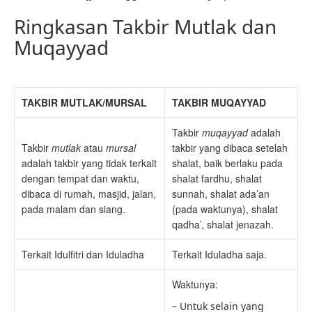
Ringkasan Takbir Mutlak dan
Muqayyad
TAKBIR MUTLAK/MURSAL
TAKBIR MUQAYYAD
Takbir
muqayyad
adalah
Takbir
mutlak
atau
mursal
takbir yang dibaca setelah
adalah takbir yang tidak terkait
shalat, baik berlaku pada
dengan tempat dan waktu,
shalat fardhu, shalat
dibaca di rumah, masjid, jalan,
sunnah, shalat ada’an
pada malam dan siang.
(pada waktunya), shalat
qadha’, shalat jenazah.
Terkait Idulfitri dan Iduladha
Terkait Iduladha saja.
Waktunya:
– Untuk selain yang