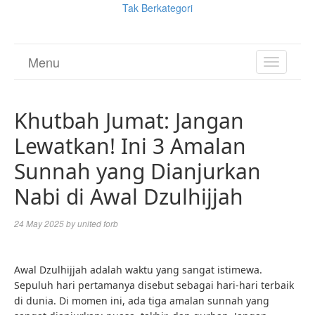
Tak Berkategori
Menu
TOGGL
NAVIGA
Khutbah Jumat: Jangan
Lewatkan! Ini 3 Amalan
Sunnah yang Dianjurkan
Nabi di Awal Dzulhijjah
24 May 2025
by
united forb
Awal Dzulhijjah adalah waktu yang sangat istimewa.
Sepuluh hari pertamanya disebut sebagai hari-hari terbaik
di dunia. Di momen ini, ada tiga amalan sunnah yang