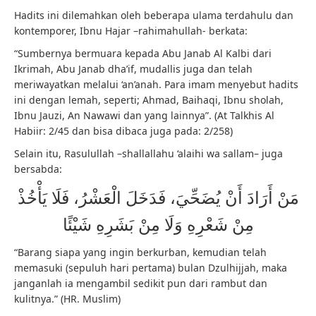
Hadits ini dilemahkan oleh beberapa ulama terdahulu dan
kontemporer, Ibnu Hajar –rahimahullah- berkata:
“Sumbernya bermuara kepada Abu Janab Al Kalbi dari
Ikrimah, Abu Janab dha’if, mudallis juga dan telah
meriwayatkan melalui ‘an’anah. Para imam menyebut hadits
ini dengan lemah, seperti; Ahmad, Baihaqi, Ibnu sholah,
Ibnu Jauzi, An Nawawi dan yang lainnya”. (At Talkhis Al
Habiir: 2/45 dan bisa dibaca juga pada: 2/258)
Selain itu, Rasulullah –shallallahu ‘alaihi wa sallam– juga
bersabda:
مَنْ أَرَادَ أَنْ يُضَحِّيَ، فَدَخَلَ الْعَشْرُ، فَلَا يَأْخُذْ
مِنْ شَعْرِهِ وَلَا مِنْ بَشَرِهِ شَيْئًا
“Barang siapa yang ingin berkurban, kemudian telah
memasuki (sepuluh hari pertama) bulan Dzulhijjah, maka
janganlah ia mengambil sedikit pun dari rambut dan
kulitnya.” (HR. Muslim)