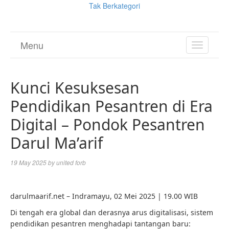
Tak Berkategori
Menu
TOGGL
NAVIGA
Kunci Kesuksesan
Pendidikan Pesantren di Era
Digital – Pondok Pesantren
Darul Ma’arif
19 May 2025
by
united forb
darulmaarif.net – Indramayu, 02 Mei 2025 | 19.00 WIB
Di tengah era global dan derasnya arus digitalisasi, sistem
pendidikan pesantren menghadapi tantangan baru: