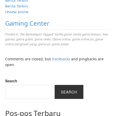
Berita Terkini
Berita Terkini
review anime
Gaming Center
Posted in:
Tak Berkategori
Tagged:
berita game
,
berita game terbaru
,
free
games
,
game gratis
,
game news
,
Game online
,
game online pc
,
game
online penghasil uang
,
game pc
,
game poker
Comments are closed, but
trackbacks
and pingbacks are
open.
Search
SEARCH
Pos-pos Terbaru