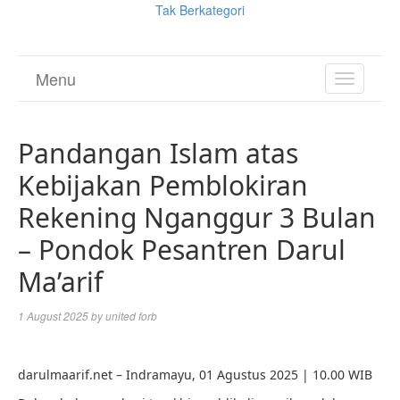
Tak Berkategori
Menu
TOGGL
NAVIGA
Pandangan Islam atas
Kebijakan Pemblokiran
Rekening Nganggur 3 Bulan
– Pondok Pesantren Darul
Ma’arif
1 August 2025
by
united forb
darulmaarif.net – Indramayu, 01 Agustus 2025 | 10.00 WIB