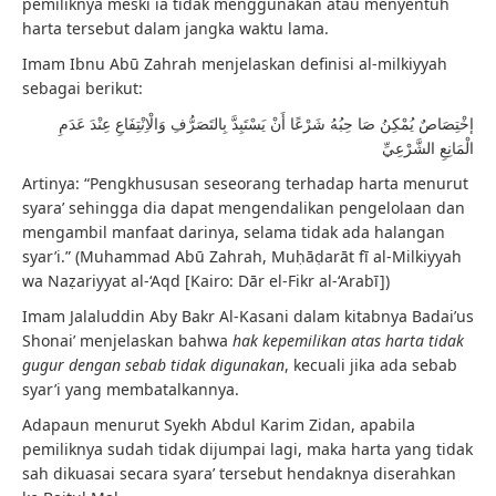
pemiliknya meski ia tidak menggunakan atau menyentuh
harta tersebut dalam jangka waktu lama.
Imam Ibnu Abū Zahrah menjelaskan definisi al-milkiyyah
sebagai berikut:
إخْتِصَاصٌ يُمْكِنُ صَا حِبُهُ شَرْعًا أَنْ يَسْتَبِدَّ بِالتَصَرُّفِ وَالْاِنْتِفَاعِ عِنْدَ عَدَمِ
الْمَانِعِ الشَّرْعِيِّ
Artinya: “Pengkhususan seseorang terhadap harta menurut
syara’ sehingga dia dapat mengendalikan pengelolaan dan
mengambil manfaat darinya, selama tidak ada halangan
syar’i.” (Muhammad Abū Zahrah, Muḥāḍarāt fī al-Milkiyyah
wa Naẓariyyat al-‘Aqd [Kairo: Dār el-Fikr al-‘Arabī])
Imam Jalaluddin Aby Bakr Al-Kasani dalam kitabnya Badai’us
Shonai’ menjelaskan bahwa
hak kepemilikan atas harta tidak
gugur dengan sebab tidak digunakan
, kecuali jika ada sebab
syar’i yang membatalkannya.
Adapaun menurut Syekh Abdul Karim Zidan, apabila
pemiliknya sudah tidak dijumpai lagi, maka harta yang tidak
sah dikuasai secara syara’ tersebut hendaknya diserahkan