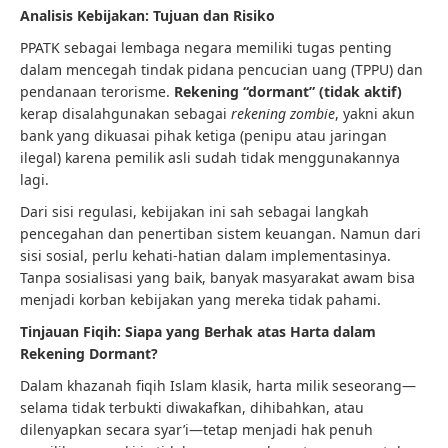
Analisis Kebijakan: Tujuan dan Risiko
PPATK sebagai lembaga negara memiliki tugas penting
dalam mencegah tindak pidana pencucian uang (TPPU) dan
pendanaan terorisme.
Rekening “dormant” (tidak aktif)
kerap disalahgunakan sebagai
rekening zombie
, yakni akun
bank yang dikuasai pihak ketiga (penipu atau jaringan
ilegal) karena pemilik asli sudah tidak menggunakannya
lagi.
Dari sisi regulasi, kebijakan ini sah sebagai langkah
pencegahan dan penertiban sistem keuangan. Namun dari
sisi sosial, perlu kehati-hatian dalam implementasinya.
Tanpa sosialisasi yang baik, banyak masyarakat awam bisa
menjadi korban kebijakan yang mereka tidak pahami.
Tinjauan Fiqih: Siapa yang Berhak atas Harta dalam
Rekening Dormant?
Dalam khazanah fiqih Islam klasik, harta milik seseorang—
selama tidak terbukti diwakafkan, dihibahkan, atau
dilenyapkan secara syar’i—tetap menjadi hak penuh