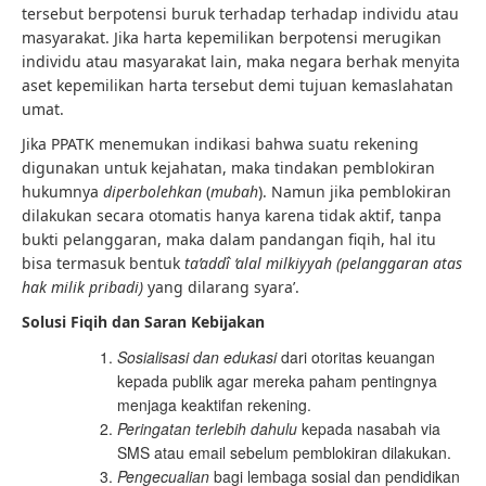
tersebut berpotensi buruk terhadap terhadap individu atau
masyarakat. Jika harta kepemilikan berpotensi merugikan
individu atau masyarakat lain, maka negara berhak menyita
aset kepemilikan harta tersebut demi tujuan kemaslahatan
umat.
Jika PPATK menemukan indikasi bahwa suatu rekening
digunakan untuk kejahatan, maka tindakan pemblokiran
hukumnya
diperbolehkan
(
mubah
). Namun jika pemblokiran
dilakukan secara otomatis hanya karena tidak aktif, tanpa
bukti pelanggaran, maka dalam pandangan fiqih, hal itu
bisa termasuk bentuk
ta’addî ‘alal milkiyyah (pelanggaran atas
hak milik pribadi)
yang dilarang syara’.
Solusi Fiqih dan Saran Kebijakan
Sosialisasi dan edukasi
dari otoritas keuangan
kepada publik agar mereka paham pentingnya
menjaga keaktifan rekening.
Peringatan terlebih dahulu
kepada nasabah via
SMS atau email sebelum pemblokiran dilakukan.
Pengecualian
bagi lembaga sosial dan pendidikan