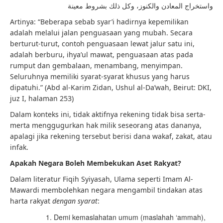
واستخراج المعادن والكنوز، وكل ذلك بشروط معينة
Artinya: “Beberapa sebab syar’i hadirnya kepemilikan
adalah melalui jalan penguasaan yang mubah. Secara
berturut-turut, contoh penguasaan lewat jalur satu ini,
adalah berburu, ihya’ul mawat, penguasaan atas pada
rumput dan gembalaan, menambang, menyimpan.
Seluruhnya memiliki syarat-syarat khusus yang harus
dipatuhi.” (Abd al-Karim Zidan, Ushul al-Da’wah, Beirut: DKI,
juz I, halaman 253)
Dalam konteks ini, tidak aktifnya rekening tidak bisa serta-
merta menggugurkan hak milik seseorang atas dananya,
apalagi jika rekening tersebut berisi dana wakaf, zakat, atau
infak.
Apakah Negara Boleh Membekukan Aset Rakyat?
Dalam literatur Fiqih Syiyasah, Ulama seperti Imam Al-
Mawardi membolehkan negara mengambil tindakan atas
harta rakyat
dengan syarat
:
Demi kemaslahatan umum (maslahah ‘ammah),