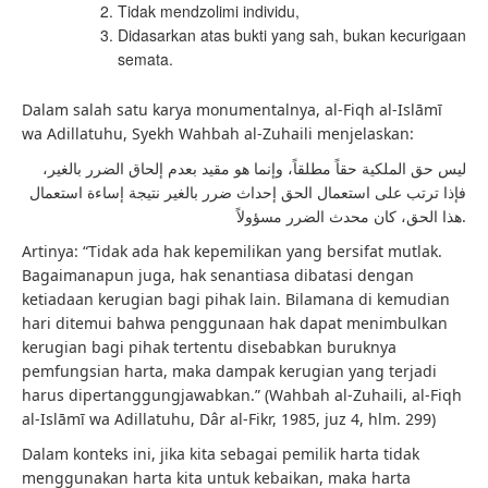
Tidak mendzolimi individu,
Didasarkan atas bukti yang sah, bukan kecurigaan
semata.
Dalam salah satu karya monumentalnya, al-Fiqh al-Islāmī
wa Adillatuhu, Syekh Wahbah al-Zuhaili menjelaskan:
ليس حق الملكية حقاً مطلقاً، وإنما هو مقيد بعدم إلحاق الضرر بالغير،
فإذا ترتب على استعمال الحق إحداث ضرر بالغير نتيجة إساءة استعمال
هذا الحق، كان محدث الضرر مسؤولاً.
Artinya: “Tidak ada hak kepemilikan yang bersifat mutlak.
Bagaimanapun juga, hak senantiasa dibatasi dengan
ketiadaan kerugian bagi pihak lain. Bilamana di kemudian
hari ditemui bahwa penggunaan hak dapat menimbulkan
kerugian bagi pihak tertentu disebabkan buruknya
pemfungsian harta, maka dampak kerugian yang terjadi
harus dipertanggungjawabkan.” (Wahbah al-Zuhaili, al-Fiqh
al-Islāmī wa Adillatuhu, Dâr al-Fikr, 1985, juz 4, hlm. 299)
Dalam konteks ini, jika kita sebagai pemilik harta tidak
menggunakan harta kita untuk kebaikan, maka harta